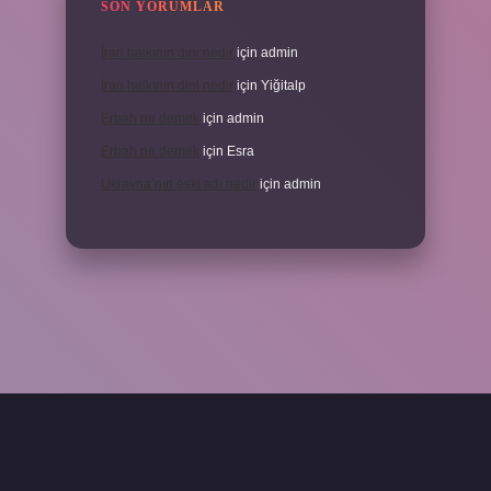
SON YORUMLAR
İran halkının dini nedir
için
admin
İran halkının dini nedir
için
Yiğitalp
Erbah ne demek
için
admin
Erbah ne demek
için
Esra
Ukrayna’nın eski adı nedir
için
admin
ni giriş