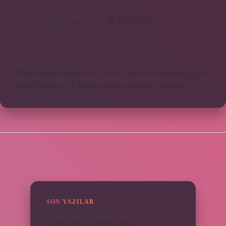
Cayma
Devamını okuyun
Yorum Bırak
Hakkı
Kaç
Ay
https://www.diyetforum.com.tr
https://heceegitim.com.tr
https://eyh.com.tr
knight online
nttgame
Sitemap
SIDEBAR
SON YAZILAR
Kumru yuvayı kaç günde yapar ?