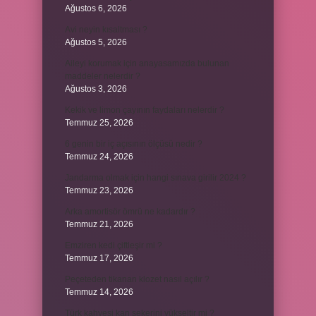
Ağustos 6, 2026
Avi neyin kısaltması ?
Ağustos 5, 2026
Aileyi korumak için anayasamızda bulunan
maddeler nelerdir ?
Ağustos 3, 2026
Kekik ve limon çayının faydaları nelerdir ?
Temmuz 25, 2026
6 genin bir iç açısının ölçüsü nedir ?
Temmuz 24, 2026
Jandarma olmak için hangi sınava girilir 2024 ?
Temmuz 23, 2026
Arka amortisör ömrü ne kadardır ?
Temmuz 21, 2026
Emziren kedi çiftleşir mi ?
Temmuz 17, 2026
Peçeteden tikanan klozet nasıl açılır ?
Temmuz 14, 2026
Türk kahvesi kan şekerini yükseltir mi ?