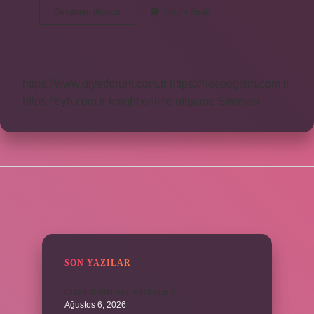
Yonca
Devamını okuyun
Yorum Bırak
Çiçek
Acar
Mi
https://www.diyetforum.com.tr
https://heceegitim.com.tr
https://eyh.com.tr
knight online
nttgame
Sitemap
SIDEBAR
SON YAZILAR
Dizde lif yırtılması nasıl olur ?
Ağustos 6, 2026