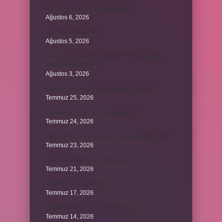
Kumru yuvayı kaç günde yapar ?
Ağustos 6, 2026
Avi neyin kısaltması ?
Ağustos 5, 2026
Aileyi korumak için anayasamızda bulunan
maddeler nelerdir ?
Ağustos 3, 2026
Kekik ve limon çayının faydaları nelerdir ?
Temmuz 25, 2026
6 genin bir iç açısının ölçüsü nedir ?
Temmuz 24, 2026
Jandarma olmak için hangi sınava girilir 2024 ?
Temmuz 23, 2026
Arka amortisör ömrü ne kadardır ?
Temmuz 21, 2026
Emziren kedi çiftleşir mi ?
Temmuz 17, 2026
Peçeteden tikanan klozet nasıl açılır ?
Temmuz 14, 2026