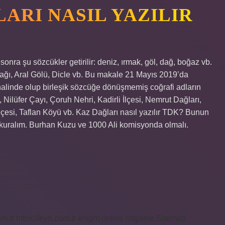
ARI NASIL YAZILIR
sonra şu sözcükler getirilir: deniz, ırmak, göl, dağ, boğaz vb.
 Dağı, Aral Gölü, Dicle vb. Bu makale 21 Mayıs 2019’da
halinde olup birleşik sözcüğe dönüşmemiş coğrafi adların
ı, Nilüfer Çayı, Çoruh Nehri, Kadirli İlçesi, Nemrut Dağları,
 İlçesi, Taflan Köyü vb. Kaz Dağları nasıl yazılır TDK? Bunun
n kuralım. Burhan Kuzu ve 1000 Ali komisyonda olmalı.
om.tr
https://eyh.com.tr
knight online
nttgame
Sitemap