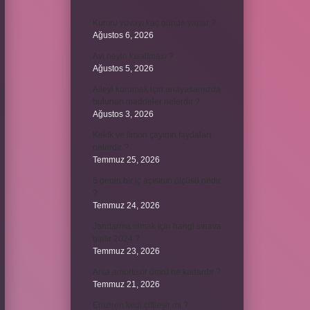
Kumru yuvayı kaç günde yapar ?
Ağustos 6, 2026
Avi neyin kısaltması ?
Ağustos 5, 2026
Aileyi korumak için anayasamızda
bulunan maddeler nelerdir ?
Ağustos 3, 2026
Kekik ve limon çayının faydaları
nelerdir ?
Temmuz 25, 2026
6 genin bir iç açısının ölçüsü nedir
?
Temmuz 24, 2026
Jandarma olmak için hangi sınava
girilir 2024 ?
Temmuz 23, 2026
Arka amortisör ömrü ne kadardır ?
Temmuz 21, 2026
Emziren kedi çiftleşir mi ?