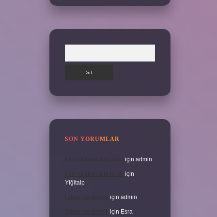
Arama
SON YORUMLAR
İran halkının dini nedir
için
admin
İran halkının dini nedir
için
Yiğitalp
Erbah ne demek
için
admin
Erbah ne demek
için
Esra