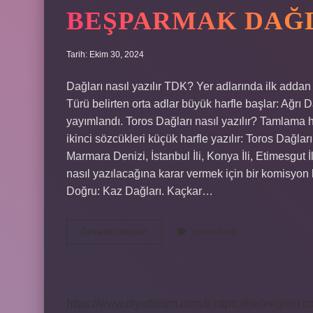
BEŞPARMAK DAĞL
Tarih: Ekim 30, 2024
Dağları nasıl yazılır TDK? Yer adlarında ilk addan 
Türü belirten orta adlar büyük harfle başlar: Ağrı
yayımlandı. Toros Dağları nasıl yazılır? Tamlama 
ikinci sözcükleri küçük harfle yazılır: Toros Dağlar
Marmara Denizi, İstanbul İli, Konya İli, Etimesgut
nasıl yazılacağına karar vermek için bir komisyo
Doğru: Kaz Dağları. Kaçkar…
Beşparmak
Devamını okuyun
Yorum Bırak
Dağları
Nasıl
Yazılır
https://www.diyetforum.com.tr
https://heceegitim.c