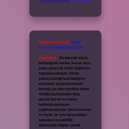
Reklam ve İletişim:
Skype:
live:.cid.575569c608265c69
Yasal Uyarı:
Bu internet sitesi,
herhangi bir marka, kurum veya
şahıs şirketi ile hiçbir bağlantısı
bulunmamaktadır. Sitede
yalnızca kendi hazırladığımız
makaleler paylaşılmaktadır.
Burada yer alan içerikler haber
niteliği taşımamakta olup,
gerçek kurum ve kişiler
hakkında paylaşım
yapılmamaktadır. Gerçek kurum
ve kişiler ile isim benzerlikleri
tamamen tesadüfidir.
Sitemizdeki bilgiler taslak