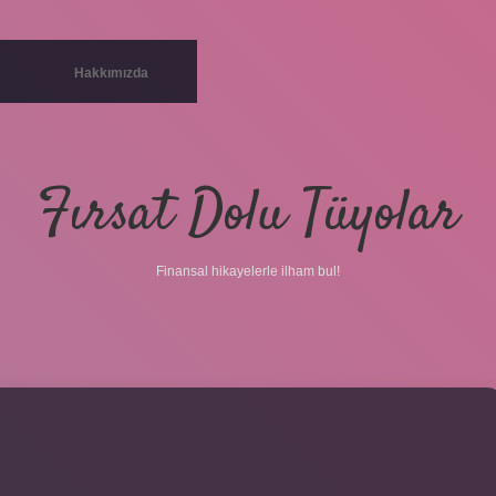
Hakkımızda
Fırsat Dolu Tüyolar
Finansal hikayelerle ilham bul!