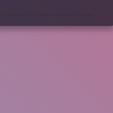
om.tr
https://eyh.com.tr
knight online
nttgame
Sitemap