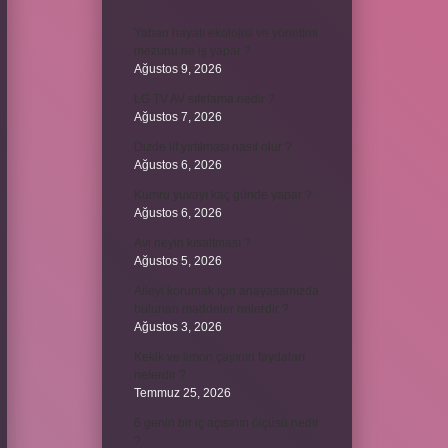
Yaban hayatı ekolojisi ve yönetimi
mezunu ne iş yapar ?
Ağustos 9, 2026
LG TV AV sıfırlama nedir ?
Ağustos 7, 2026
Dizde lif yırtılması nasıl olur ?
Ağustos 6, 2026
Kumru yuvayı kaç günde yapar ?
Ağustos 6, 2026
Avi neyin kısaltması ?
Ağustos 5, 2026
Aileyi korumak için anayasamızda
bulunan maddeler nelerdir ?
Ağustos 3, 2026
Kekik ve limon çayının faydaları
nelerdir ?
Temmuz 25, 2026
6 genin bir iç açısının ölçüsü nedir
?