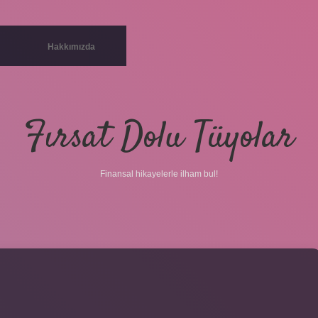
Hakkımızda
Fırsat Dolu Tüyolar
Finansal hikayelerle ilham bul!