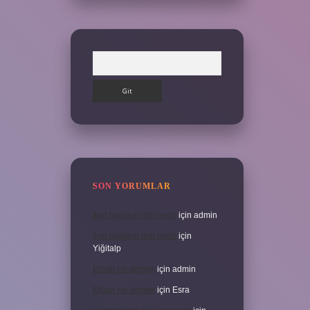
Arama
SON YORUMLAR
İran halkının dini nedir
için
admin
İran halkının dini nedir
için
Yiğitalp
Erbah ne demek
için
admin
Erbah ne demek
için
Esra