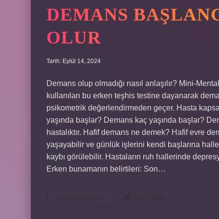
DEMANS BAŞLANGI
OLUR
Tarih: Eylül 14, 2024
Demans olup olmadığı nasıl anlaşılır? Mini-Mental 
kullanılan bu erken teşhis testine dayanarak deman
psikometrik değerlendirmeden geçer. Hasta kapsa
yaşında başlar? Demans kaç yaşında başlar? Dema
hastalıktır. Hafif demans ne demek? Hafif evre de
yaşayabilir ve günlük işlerini kendi başlarına hal
kaybı görülebilir. Hastaların ruh hallerinde depres
Erken bunamanın belirtileri: Son…
Demans
Devamını okuyun
Yorum Bırak
Başlangıcı
Nasıl