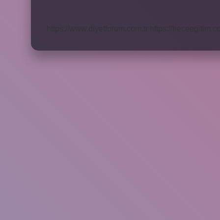
Belli
Olur
https://www.diyetforum.com.tr
https://heceegitim.c