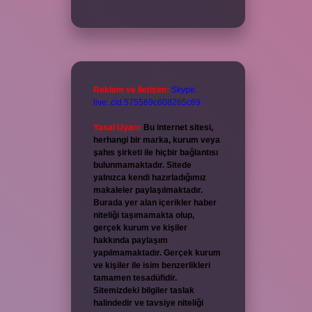
Reklam ve İletişim:
Skype:
live:.cid.575569c608265c69
Yasal Uyarı:
Bu internet sitesi,
herhangi bir marka, kurum veya
şahıs şirketi ile hiçbir bağlantısı
bulunmamaktadır. Sitede
yalnızca kendi hazırladığımız
makaleler paylaşılmaktadır.
Burada yer alan içerikler haber
niteliği taşımamakta olup,
gerçek kurum ve kişiler
hakkında paylaşım
yapılmamaktadır. Gerçek kurum
ve kişiler ile isim benzerlikleri
tamamen tesadüfidir.
Sitemizdeki bilgiler taslak
halindedir ve tavsiye niteliği