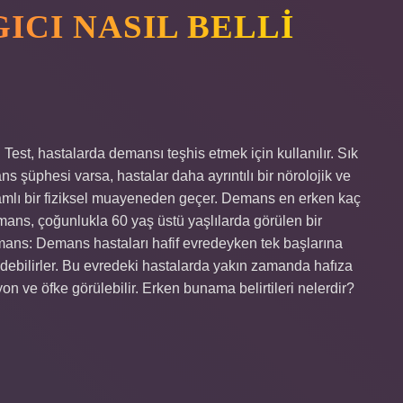
CI NASIL BELLI
Test, hastalarda demansı teşhis etmek için kullanılır. Sık
s şüphesi varsa, hastalar daha ayrıntılı bir nörolojik ve
mlı bir fiziksel muayeneden geçer. Demans en erken kaç
ns, çoğunlukla 60 yaş üstü yaşlılarda görülen bir
mans: Demans hastaları hafif evredeyken tek başlarına
ledebilirler. Bu evredeki hastalarda yakın zamanda hafıza
yon ve öfke görülebilir. Erken bunama belirtileri nelerdir?