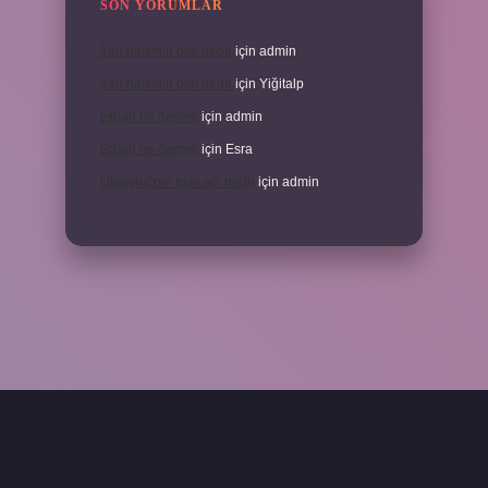
SON YORUMLAR
İran halkının dini nedir
için
admin
İran halkının dini nedir
için
Yiğitalp
Erbah ne demek
için
admin
Erbah ne demek
için
Esra
Ukrayna’nın eski adı nedir
için
admin
eni giriş