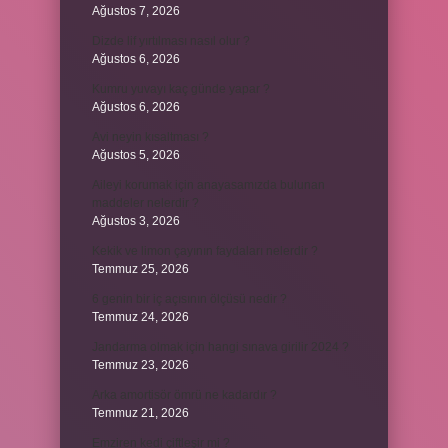
Ağustos 7, 2026
Dizde lif yırtılması nasıl olur ?
Ağustos 6, 2026
Kumru yuvayı kaç günde yapar ?
Ağustos 6, 2026
Avi neyin kısaltması ?
Ağustos 5, 2026
Aileyi korumak için anayasamızda bulunan
maddeler nelerdir ?
Ağustos 3, 2026
Kekik ve limon çayının faydaları nelerdir ?
Temmuz 25, 2026
6 genin bir iç açısının ölçüsü nedir ?
Temmuz 24, 2026
Jandarma olmak için hangi sınava girilir 2024 ?
Temmuz 23, 2026
Arka amortisör ömrü ne kadardır ?
Temmuz 21, 2026
Emziren kedi çiftleşir mi ?