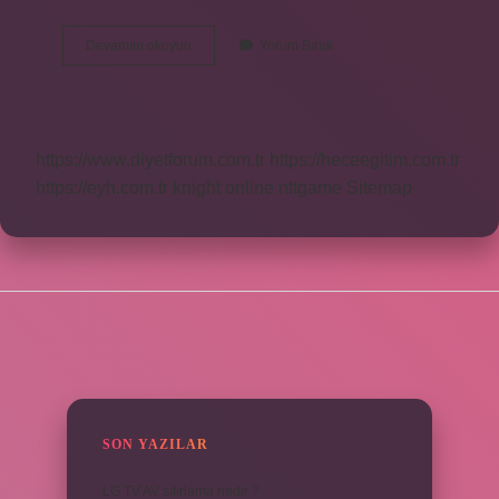
Dergâh
Devamını okuyun
Yorum Bırak
Bârgâh
Ne
Demek
https://www.diyetforum.com.tr
https://heceegitim.com.tr
https://eyh.com.tr
knight online
nttgame
Sitemap
SIDEBAR
SON YAZILAR
LG TV AV sıfırlama nedir ?