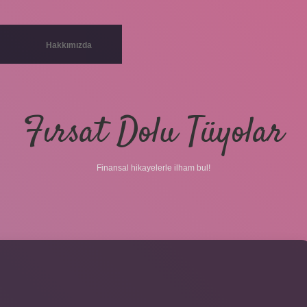
Hakkımızda
Fırsat Dolu Tüyolar
Finansal hikayelerle ilham bul!