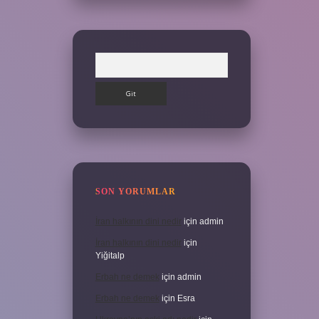
Arama
SON YORUMLAR
İran halkının dini nedir
için
admin
İran halkının dini nedir
için
Yiğitalp
Erbah ne demek
için
admin
Erbah ne demek
için
Esra