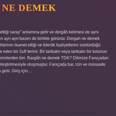
 NE DEMEK
tiği saray” anlamına gelir ve dergâh kelimesi de aynı
en ayrı ayrı bazen de birlikte görünür. Dergah ne demek
lerinin ikamet ettiği ve liderlik faaliyetlerini sürdürdüğü
den bir Sufi terimi. Bir tarikatın veya tarikatın bir kolunun
n terimlerden biri. Bargâh ne demek TDK? Dilimize Farsçadan
rleştirilmesiyle oluşmuştur. Farsçada bar, izin ve müsaade
gelir. Giriş için…
om.tr
https://eyh.com.tr
knight online
nttgame
Sitemap