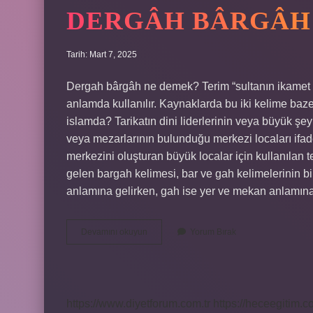
DERGÂH BÂRGÂH
Tarih: Mart 7, 2025
Dergah bârgâh ne demek? Terim “sultanın ikamet et
anlamda kullanılır. Kaynaklarda bu iki kelime baz
islamda? Tarikatın dini liderlerinin veya büyük şeyh
veya mezarlarının bulunduğu merkezi locaları ifade e
merkezini oluşturan büyük localar için kullanıla
gelen bargah kelimesi, bar ve gah kelimelerinin bi
anlamına gelirken, gah ise yer ve mekan anlamına 
Dergâh
Devamını okuyun
Yorum Bırak
Bârgâh
Ne
Demek
https://www.diyetforum.com.tr
https://heceegitim.c