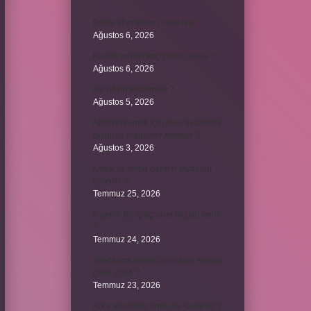
Dizde lif yırtılması nasıl olur ?
Ağustos 6, 2026
Kumru yuvayı kaç günde yapar ?
Ağustos 6, 2026
Avi neyin kısaltması ?
Ağustos 5, 2026
Aileyi korumak için anayasamızda
bulunan maddeler nelerdir ?
Ağustos 3, 2026
Kekik ve limon çayının faydaları
nelerdir ?
Temmuz 25, 2026
6 genin bir iç açısının ölçüsü nedir
?
Temmuz 24, 2026
Jandarma olmak için hangi sınava
girilir 2024 ?
Temmuz 23, 2026
Arka amortisör ömrü ne kadardır ?