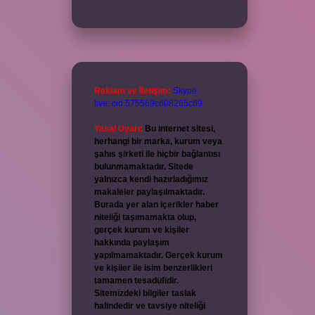
Reklam ve İletişim:
Skype:
live:.cid.575569c608265c69
Yasal Uyarı:
Bu internet sitesi,
herhangi bir marka, kurum veya
şahıs şirketi ile hiçbir bağlantısı
bulunmamaktadır. Sitede
yalnızca kendi hazırladığımız
makaleler paylaşılmaktadır.
Burada yer alan içerikler haber
niteliği taşımamakta olup,
gerçek kurum ve kişiler
hakkında paylaşım
yapılmamaktadır. Gerçek kurum
ve kişiler ile isim benzerlikleri
tamamen tesadüfidir.
Sitemizdeki bilgiler taslak
halindedir ve tavsiye niteliği