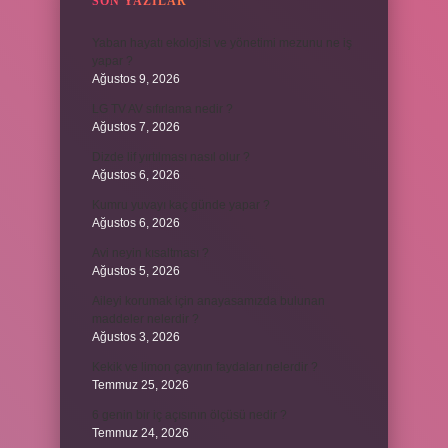
SON YAZILAR
Yaban hayatı ekolojisi ve yönetimi mezunu ne iş
yapar ?
Ağustos 9, 2026
LG TV AV sıfırlama nedir ?
Ağustos 7, 2026
Dizde lif yırtılması nasıl olur ?
Ağustos 6, 2026
Kumru yuvayı kaç günde yapar ?
Ağustos 6, 2026
Avi neyin kısaltması ?
Ağustos 5, 2026
Aileyi korumak için anayasamızda bulunan
maddeler nelerdir ?
Ağustos 3, 2026
Kekik ve limon çayının faydaları nelerdir ?
Temmuz 25, 2026
6 genin bir iç açısının ölçüsü nedir ?
Temmuz 24, 2026