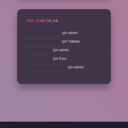
SON YORUMLAR
İran halkının dini nedir
için
admin
İran halkının dini nedir
için
Yiğitalp
Erbah ne demek
için
admin
Erbah ne demek
için
Esra
Ukrayna’nın eski adı nedir
için
admin
ni giriş