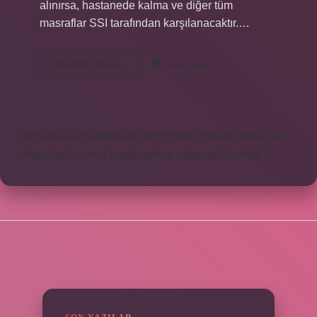
alınırsa, hastanede kalma ve diğer tüm
masraflar SSI tarafından karşılanacaktır.…
Devlette
Devamını okuyun
Yorum Bırak
Estetik
Var
Mı
https://www.diyetforum.com.tr
https://heceegitim.com.tr
https://eyh.com.tr
knight online
nttgame
Sitemap
SIDEBAR