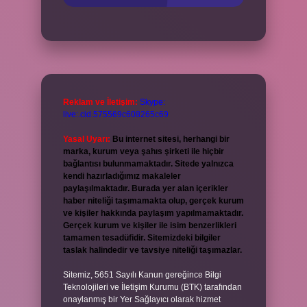
Reklam ve İletişim:
Skype:
live:.cid.575569c608265c69
Yasal Uyarı:
Bu internet sitesi, herhangi bir
marka, kurum veya şahıs şirketi ile hiçbir
bağlantısı bulunmamaktadır. Sitede yalnızca
kendi hazırladığımız makaleler
paylaşılmaktadır. Burada yer alan içerikler
haber niteliği taşımamakta olup, gerçek kurum
ve kişiler hakkında paylaşım yapılmamaktadır.
Gerçek kurum ve kişiler ile isim benzerlikleri
tamamen tesadüfidir. Sitemizdeki bilgiler
taslak halindedir ve tavsiye niteliği taşımazlar.
Sitemiz, 5651 Sayılı Kanun gereğince Bilgi
Teknolojileri ve İletişim Kurumu (BTK) tarafından
onaylanmış bir Yer Sağlayıcı olarak hizmet