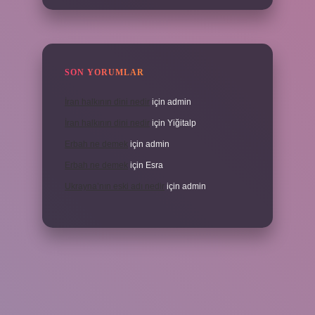
SON YORUMLAR
İran halkının dini nedir
için
admin
İran halkının dini nedir
için
Yiğitalp
Erbah ne demek
için
admin
Erbah ne demek
için
Esra
Ukrayna’nın eski adı nedir
için
admin