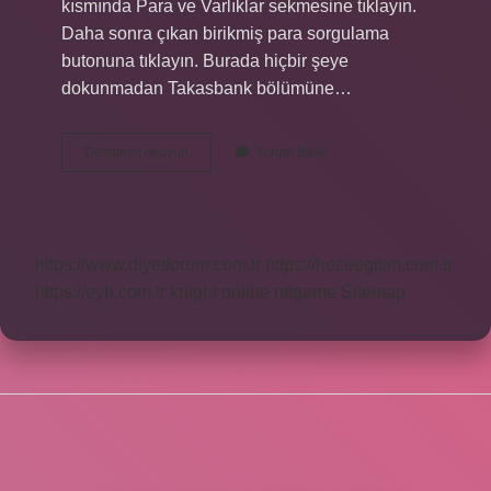
kısmında Para ve Varlıklar sekmesine tıklayın.
Daha sonra çıkan birikmiş para sorgulama
butonuna tıklayın. Burada hiçbir şeye
dokunmadan Takasbank bölümüne…
Adima
Devamını okuyun
Yorum Bırak
Yatan
Parayi
E
Devletten
Nasil
https://www.diyetforum.com.tr
https://heceegitim.com.tr
Ogrenilir
https://eyh.com.tr
knight online
nttgame
Sitemap
SIDEBAR