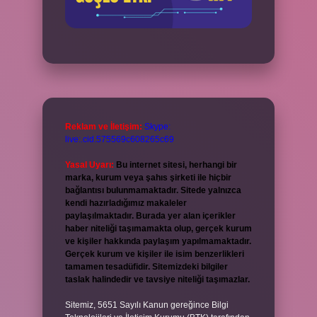
Reklam ve İletişim:
Skype:
live:.cid.575569c608265c69
Yasal Uyarı:
Bu internet sitesi, herhangi bir
marka, kurum veya şahıs şirketi ile hiçbir
bağlantısı bulunmamaktadır. Sitede yalnızca
kendi hazırladığımız makaleler
paylaşılmaktadır. Burada yer alan içerikler
haber niteliği taşımamakta olup, gerçek kurum
ve kişiler hakkında paylaşım yapılmamaktadır.
Gerçek kurum ve kişiler ile isim benzerlikleri
tamamen tesadüfidir. Sitemizdeki bilgiler
taslak halindedir ve tavsiye niteliği taşımazlar.
Sitemiz, 5651 Sayılı Kanun gereğince Bilgi