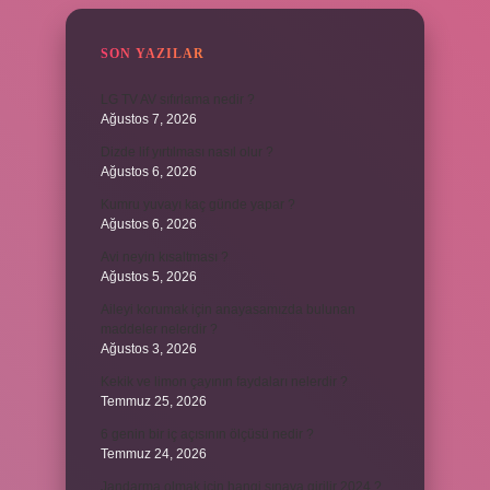
SON YAZILAR
LG TV AV sıfırlama nedir ?
Ağustos 7, 2026
Dizde lif yırtılması nasıl olur ?
Ağustos 6, 2026
Kumru yuvayı kaç günde yapar ?
Ağustos 6, 2026
Avi neyin kısaltması ?
Ağustos 5, 2026
Aileyi korumak için anayasamızda bulunan
maddeler nelerdir ?
Ağustos 3, 2026
Kekik ve limon çayının faydaları nelerdir ?
Temmuz 25, 2026
6 genin bir iç açısının ölçüsü nedir ?
Temmuz 24, 2026
Jandarma olmak için hangi sınava girilir 2024 ?