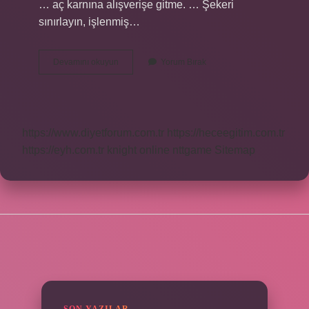
… aç karnına alışverişe gitme. … Şekeri
sınırlayın, işlenmiş…
Yemek
Devamını okuyun
Yorum Bırak
Yeme
Alışkanlığı
Nasıl
Değişir
https://www.diyetforum.com.tr
https://heceegitim.com.tr
https://eyh.com.tr
knight online
nttgame
Sitemap
SIDEBAR