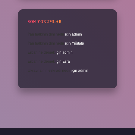
SON YORUMLAR
İran halkının dini nedir
için
admin
İran halkının dini nedir
için
Yiğitalp
Erbah ne demek
için
admin
Erbah ne demek
için
Esra
Ukrayna’nın eski adı nedir
için
admin
ni giriş