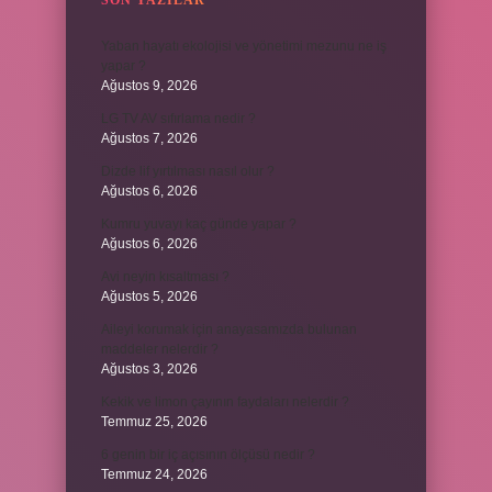
SON YAZILAR
Yaban hayatı ekolojisi ve yönetimi mezunu ne iş
yapar ?
Ağustos 9, 2026
LG TV AV sıfırlama nedir ?
Ağustos 7, 2026
Dizde lif yırtılması nasıl olur ?
Ağustos 6, 2026
Kumru yuvayı kaç günde yapar ?
Ağustos 6, 2026
Avi neyin kısaltması ?
Ağustos 5, 2026
Aileyi korumak için anayasamızda bulunan
maddeler nelerdir ?
Ağustos 3, 2026
Kekik ve limon çayının faydaları nelerdir ?
Temmuz 25, 2026
6 genin bir iç açısının ölçüsü nedir ?
Temmuz 24, 2026