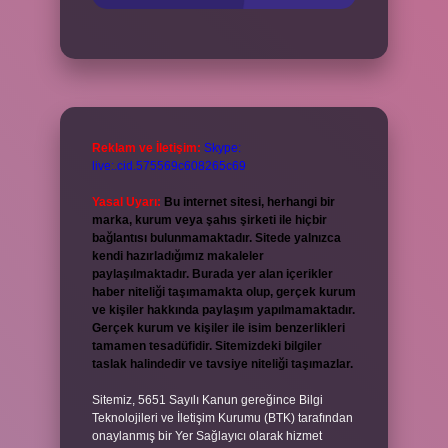
Reklam ve İletişim:
Skype:
live:.cid.575569c608265c69
Yasal Uyarı:
Bu internet sitesi, herhangi bir
marka, kurum veya şahıs şirketi ile hiçbir
bağlantısı bulunmamaktadır. Sitede yalnızca
kendi hazırladığımız makaleler
paylaşılmaktadır. Burada yer alan içerikler
haber niteliği taşımamakta olup, gerçek kurum
ve kişiler hakkında paylaşım yapılmamaktadır.
Gerçek kurum ve kişiler ile isim benzerlikleri
tamamen tesadüfidir. Sitemizdeki bilgiler
taslak halindedir ve tavsiye niteliği taşımazlar.
Sitemiz, 5651 Sayılı Kanun gereğince Bilgi
Teknolojileri ve İletişim Kurumu (BTK) tarafından
onaylanmış bir Yer Sağlayıcı olarak hizmet