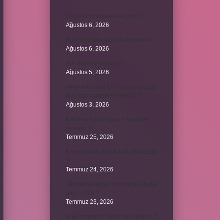
Dizde lif yırtılması nasıl olur ?
Ağustos 6, 2026
Kumru yuvayı kaç günde yapar ?
Ağustos 6, 2026
Avi neyin kısaltması ?
Ağustos 5, 2026
Aileyi korumak için anayasamızda
bulunan maddeler nelerdir ?
Ağustos 3, 2026
Kekik ve limon çayının faydaları
nelerdir ?
Temmuz 25, 2026
6 genin bir iç açısının ölçüsü nedir
?
Temmuz 24, 2026
Jandarma olmak için hangi sınava
girilir 2024 ?
Temmuz 23, 2026
Arka amortisör ömrü ne kadardır ?