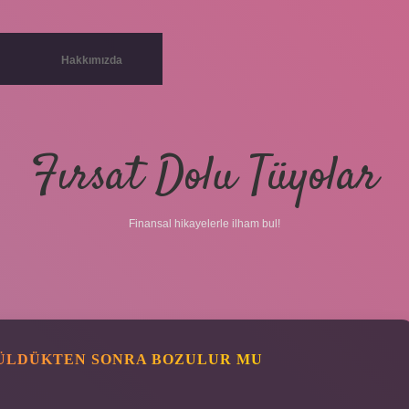
Hakkımızda
Fırsat Dolu Tüyolar
Finansal hikayelerle ilham bul!
ÜLDÜKTEN SONRA BOZULUR MU