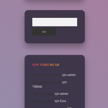
Arama
SON YORUMLAR
İran halkının dini nedir
için
admin
İran halkının dini nedir
için
Yiğitalp
Erbah ne demek
için
admin
Erbah ne demek
için
Esra