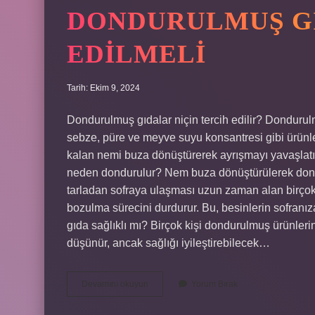
DONDURULMUŞ GI
EDILMELI
Tarih: Ekim 9, 2024
Dondurulmuş gıdalar niçin tercih edilir? Dondurulmu
sebze, püre ve meyve suyu konsantresi gibi ürün
kalan nemi buza dönüştürerek ayrışmayı yavaşlatı
neden dondurulur? Nem buza dönüştürülerek dond
tarladan sofraya ulaşması uzun zaman alan birçok
bozulma sürecini durdurur. Bu, besinlerin sofran
gıda sağlıklı mı? Birçok kişi dondurulmuş ürünleri
düşünür, ancak sağlığı iyileştirebilecek…
Dondurulmuş
Devamını okuyun
Yorum Bırak
Gıda
Neden