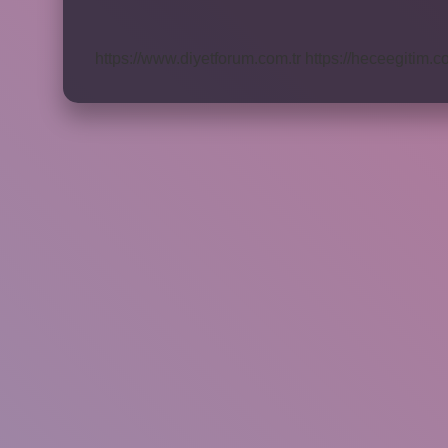
Tercih
Edilmeli
https://www.diyetforum.com.tr
https://heceegitim.c