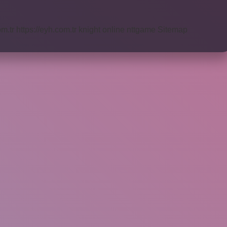
om.tr
https://eyh.com.tr
knight online
nttgame
Sitemap