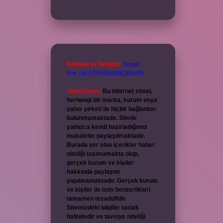
Reklam ve İletişim:
Skype:
live:.cid.575569c608265c69
Yasal Uyarı:
Bu internet sitesi,
herhangi bir marka, kurum veya
şahıs şirketi ile hiçbir bağlantısı
bulunmamaktadır. Sitede
yalnızca kendi hazırladığımız
makaleler paylaşılmaktadır.
Burada yer alan içerikler haber
niteliği taşımamakta olup,
gerçek kurum ve kişiler
hakkında paylaşım
yapılmamaktadır. Gerçek kurum
ve kişiler ile isim benzerlikleri
tamamen tesadüfidir.
Sitemizdeki bilgiler taslak
halindedir ve tavsiye niteliği