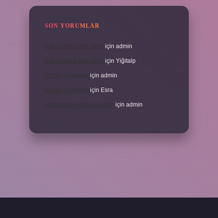
SON YORUMLAR
İran halkının dini nedir
için
admin
İran halkının dini nedir
için
Yiğitalp
Erbah ne demek
için
admin
Erbah ne demek
için
Esra
Ukrayna’nın eski adı nedir
için
admin
ni giriş