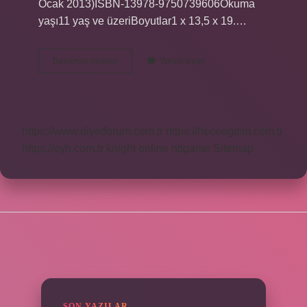
Ocak 2013)ISBN-13978-9750739606Okuma
yaşı11 yaş ve üzeriBoyutlar1 x 13,5 x 19.…
İNsancıklar
Devamını okuyun
Yorum Bırak
Nasıl
Bir
Kitap
https://www.diyetforum.com.tr
https://heceegitim.com.tr
https://eyh.com.tr
knight online
nttgame
Sitemap
SIDEBAR
SON YAZILAR