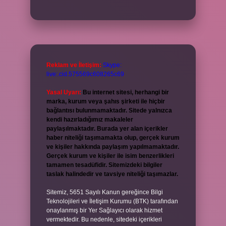
Reklam ve İletişim:
Skype:
live:.cid.575569c608265c69
Yasal Uyarı:
Bu internet sitesi, herhangi bir
marka, kurum veya şahıs şirketi ile hiçbir
bağlantısı bulunmamaktadır. Sitede yalnızca
kendi hazırladığımız makaleler
paylaşılmaktadır. Burada yer alan içerikler
haber niteliği taşımamakta olup, gerçek kurum
ve kişiler hakkında paylaşım yapılmamaktadır.
Gerçek kurum ve kişiler ile isim benzerlikleri
tamamen tesadüfidir. Sitemizdeki bilgiler
taslak halindedir ve tavsiye niteliği taşımazlar.
Sitemiz, 5651 Sayılı Kanun gereğince Bilgi
Teknolojileri ve İletişim Kurumu (BTK) tarafından
onaylanmış bir Yer Sağlayıcı olarak hizmet
vermektedir. Bu nedenle, sitedeki içerikleri