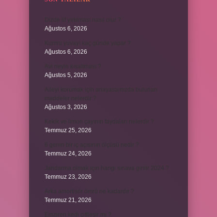
Dizde lif yırtılması nasıl olur ?
Ağustos 6, 2026
Kumru yuvayı kaç günde yapar ?
Ağustos 6, 2026
Avi neyin kısaltması ?
Ağustos 5, 2026
Aileyi korumak için anayasamızda bulunan
maddeler nelerdir ?
Ağustos 3, 2026
Kekik ve limon çayının faydaları nelerdir ?
Temmuz 25, 2026
6 genin bir iç açısının ölçüsü nedir ?
Temmuz 24, 2026
Jandarma olmak için hangi sınava girilir 2024 ?
Temmuz 23, 2026
Arka amortisör ömrü ne kadardır ?
Temmuz 21, 2026
Emziren kedi çiftleşir mi ?