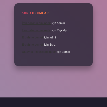
SON YORUMLAR
İran halkının dini nedir
için
admin
İran halkının dini nedir
için
Yiğitalp
Erbah ne demek
için
admin
Erbah ne demek
için
Esra
Ukrayna’nın eski adı nedir
için
admin
ni giriş