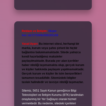
Reklam ve İletişim:
Skype:
live:.cid.575569c608265c69
Yasal Uyarı:
Bu internet sitesi, herhangi bir
marka, kurum veya şahıs şirketi ile hiçbir
bağlantısı bulunmamaktadır. Sitede yalnızca
kendi hazırladığımız makaleler
paylaşılmaktadır. Burada yer alan içerikler
haber niteliği taşımamakta olup, gerçek kurum
ve kişiler hakkında paylaşım yapılmamaktadır.
Gerçek kurum ve kişiler ile isim benzerlikleri
tamamen tesadüfidir. Sitemizdeki bilgiler
taslak halindedir ve tavsiye niteliği taşımazlar.
Sitemiz, 5651 Sayılı Kanun gereğince Bilgi
Teknolojileri ve İletişim Kurumu (BTK) tarafından
onaylanmış bir Yer Sağlayıcı olarak hizmet
vermektedir. Bu nedenle, sitedeki içerikleri