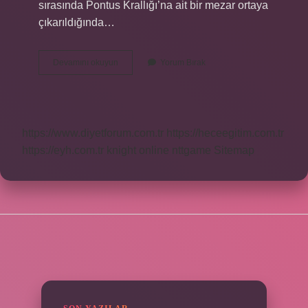
sırasında Pontus Krallığı’na ait bir mezar ortaya
çıkarıldığında…
Amisos
Devamını okuyun
Yorum Bırak
Tepesinde
Ne
Var
https://www.diyetforum.com.tr
https://heceegitim.com.tr
https://eyh.com.tr
knight online
nttgame
Sitemap
SIDEBAR