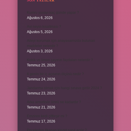
SON YAZILAR
Kumru yuvayı kaç günde yapar ?
Ağustos 6, 2026
Avi neyin kısaltması ?
Ağustos 5, 2026
Aileyi korumak için anayasamızda bulunan
maddeler nelerdir ?
Ağustos 3, 2026
Kekik ve limon çayının faydaları nelerdir ?
Temmuz 25, 2026
6 genin bir iç açısının ölçüsü nedir ?
Temmuz 24, 2026
Jandarma olmak için hangi sınava girilir 2024 ?
Temmuz 23, 2026
Arka amortisör ömrü ne kadardır ?
Temmuz 21, 2026
Emziren kedi çiftleşir mi ?
Temmuz 17, 2026
Peçeteden tikanan klozet nasıl açılır ?