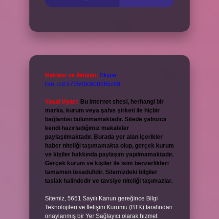
Reklam ve İletişim:
Skype:
live:.cid.575569c608265c69
Yasal Uyarı:
Bu internet sitesi, herhangi bir
marka, kurum veya şahıs şirketi ile hiçbir
bağlantısı bulunmamaktadır. Sitede yalnızca
kendi hazırladığımız makaleler
paylaşılmaktadır. Burada yer alan içerikler
haber niteliği taşımamakta olup, gerçek kurum
ve kişiler hakkında paylaşım yapılmamaktadır.
Gerçek kurum ve kişiler ile isim benzerlikleri
tamamen tesadüfidir. Sitemizdeki bilgiler
taslak halindedir ve tavsiye niteliği taşımazlar.
Sitemiz, 5651 Sayılı Kanun gereğince Bilgi
Teknolojileri ve İletişim Kurumu (BTK) tarafından
onaylanmış bir Yer Sağlayıcı olarak hizmet