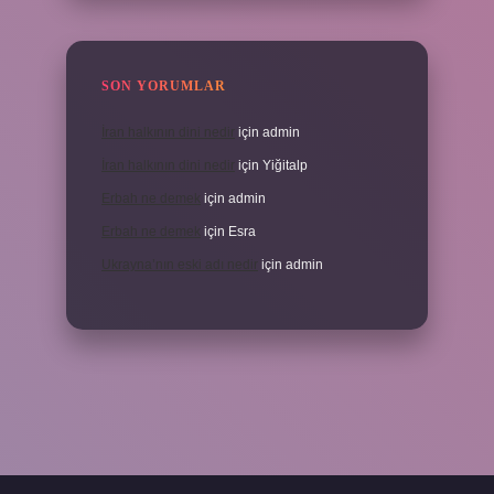
SON YORUMLAR
İran halkının dini nedir
için
admin
İran halkının dini nedir
için
Yiğitalp
Erbah ne demek
için
admin
Erbah ne demek
için
Esra
Ukrayna’nın eski adı nedir
için
admin
ni giriş