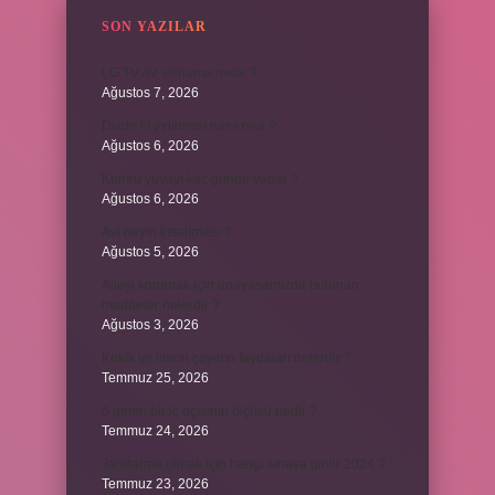
SON YAZILAR
LG TV AV sıfırlama nedir ?
Ağustos 7, 2026
Dizde lif yırtılması nasıl olur ?
Ağustos 6, 2026
Kumru yuvayı kaç günde yapar ?
Ağustos 6, 2026
Avi neyin kısaltması ?
Ağustos 5, 2026
Aileyi korumak için anayasamızda bulunan
maddeler nelerdir ?
Ağustos 3, 2026
Kekik ve limon çayının faydaları nelerdir ?
Temmuz 25, 2026
6 genin bir iç açısının ölçüsü nedir ?
Temmuz 24, 2026
Jandarma olmak için hangi sınava girilir 2024 ?
Temmuz 23, 2026