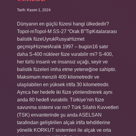
Tarih: Kasım 1, 2024
Dünyanın en güçlü füzesi hangi ülkededir?
Topol-mTopol-M SS-27 “Orak B”TipKıtalararası
balistik füzeUyrukRusyaHizmet
geçmişiHizmetAralık 1997 – bugün16 satır
daha S-400 nükleer füze vurabilir mi? S-400,
her türlü insanlı ve insansız uçağı, seyir ve
balistik füzeleri imha etme yeteneğine sahiptir.
Maksimum menzili 400 kilometredir ve
ulaşılabilen en yüksek irtifa 30 kilometredir.
Ayrıca her hedefe iki füze yönlendirerek aynı
anda 80 hedefi vurabilir. Türkiye’nin füze
savunma sistemi var mı? Türk Silahlı Kuvvetleri
(TSK) envanterinde şu anda ASELSAN
tarafından geliştirilen alçak irtifa tehditlerine
yönelik KORKUT sistemleri ile alçak ve orta