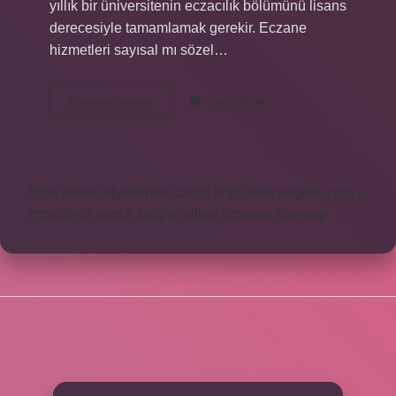
yıllık bir üniversitenin eczacılık bölümünü lisans
derecesiyle tamamlamak gerekir. Eczane
hizmetleri sayısal mı sözel…
Eczane
Devamını okuyun
Yorum Bırak
Sözel
Mi
Sayısal
Mı
https://www.diyetforum.com.tr
https://heceegitim.com.tr
https://eyh.com.tr
knight online
nttgame
Sitemap
SIDEBAR