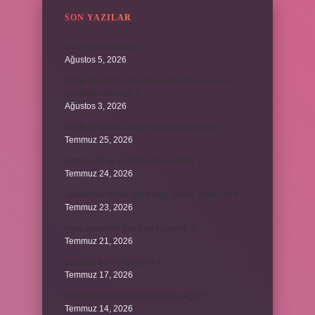
SON YAZILAR
Avi neyin kısaltması ?
Ağustos 5, 2026
Aileyi korumak için anayasamızda bulunan
maddeler nelerdir ?
Ağustos 3, 2026
Kekik ve limon çayının faydaları nelerdir ?
Temmuz 25, 2026
6 genin bir iç açısının ölçüsü nedir ?
Temmuz 24, 2026
Jandarma olmak için hangi sınava girilir 2024 ?
Temmuz 23, 2026
Arka amortisör ömrü ne kadardır ?
Temmuz 21, 2026
Emziren kedi çiftleşir mi ?
Temmuz 17, 2026
Peçeteden tikanan klozet nasıl açılır ?
Temmuz 14, 2026