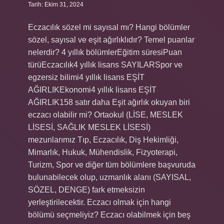
Tarih: Ekim 31, 2024
Eczacılık sözel mi sayısal mı? Hangi bölümler
sözel, sayısal ve eşit ağırlıklıdır? Temel puanlar
nelerdir? 4 yıllık bölümlerEğitim süresiPuan
türüEczacılık4 yıllık lisans SAYILARSpor ve
egzersiz bilimi4 yıllık lisans EŞİT
AĞIRLIKEkonomi4 yıllık lisans EŞİT
AĞIRLIK158 satır daha Eşit ağırlık okuyan biri
eczacı olabilir mi? Ortaokul (LİSE, MESLEK
LİSESİ, SAĞLIK MESLEK LİSESİ)
mezunlarımız Tıp, Eczacılık, Diş Hekimliği,
Mimarlık, Hukuk, Mühendislik, Fizyoterapi,
Turizm, Spor ve diğer tüm bölümlere başvuruda
bulunabilecek olup, uzmanlık alanı (SAYISAL,
SÖZEL, DENGE) fark etmeksizin
yerleştirilecektir. Eczacı olmak için hangi
bölümü seçmeliyiz? Eczacı olabilmek için beş