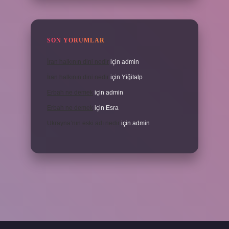
SON YORUMLAR
İran halkının dini nedir
için
admin
İran halkının dini nedir
için
Yiğitalp
Erbah ne demek
için
admin
Erbah ne demek
için
Esra
Ukrayna’nın eski adı nedir
için
admin
ni giriş