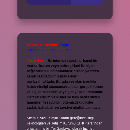
Reklam ve İletişim:
Skype:
live:.cid.575569c608265c69
Yasal Uyarı:
Bu internet sitesi, herhangi bir
marka, kurum veya şahıs şirketi ile hiçbir
bağlantısı bulunmamaktadır. Sitede yalnızca
kendi hazırladığımız makaleler
paylaşılmaktadır. Burada yer alan içerikler
haber niteliği taşımamakta olup, gerçek kurum
ve kişiler hakkında paylaşım yapılmamaktadır.
Gerçek kurum ve kişiler ile isim benzerlikleri
tamamen tesadüfidir. Sitemizdeki bilgiler
taslak halindedir ve tavsiye niteliği taşımazlar.
Sitemiz, 5651 Sayılı Kanun gereğince Bilgi
Teknolojileri ve İletişim Kurumu (BTK) tarafından
onaylanmış bir Yer Sağlayıcı olarak hizmet