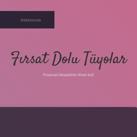
Hakkımızda
Fırsat Dolu Tüyolar
Finansal hikayelerle ilham bul!