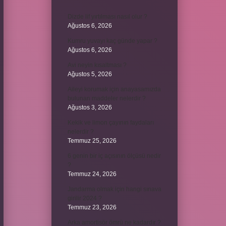
Dizde lif yırtılması nasıl olur ?
Ağustos 6, 2026
Kumru yuvayı kaç günde yapar ?
Ağustos 6, 2026
Avi neyin kısaltması ?
Ağustos 5, 2026
Aileyi korumak için anayasamızda
bulunan maddeler nelerdir ?
Ağustos 3, 2026
Kekik ve limon çayının faydaları
nelerdir ?
Temmuz 25, 2026
6 genin bir iç açısının ölçüsü nedir
?
Temmuz 24, 2026
Jandarma olmak için hangi sınava
girilir 2024 ?
Temmuz 23, 2026
Arka amortisör ömrü ne kadardır ?