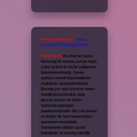
Reklam ve İletişim:
Skype:
live:.cid.575569c608265c69
Yasal Uyarı:
Bu internet sitesi,
herhangi bir marka, kurum veya
şahıs şirketi ile hiçbir bağlantısı
bulunmamaktadır. Sitede
yalnızca kendi hazırladığımız
makaleler paylaşılmaktadır.
Burada yer alan içerikler haber
niteliği taşımamakta olup,
gerçek kurum ve kişiler
hakkında paylaşım
yapılmamaktadır. Gerçek kurum
ve kişiler ile isim benzerlikleri
tamamen tesadüfidir.
Sitemizdeki bilgiler taslak
halindedir ve tavsiye niteliği