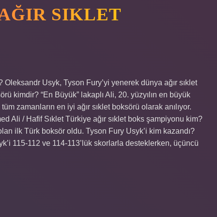
 AĞIR SIKLET
? Oleksandr Usyk, Tyson Fury’yi yenerek dünya ağır sıklet
ü kimdir? “En Büyük” lakaplı Ali, 20. yüzyılın en büyük
a tüm zamanların en iyi ağır sıklet boksörü olarak anılıyor.
 Ali / Hafif Sıklet Türkiye ağır sıklet boks şampiyonu kim?
olan ilk Türk boksör oldu. Tyson Fury Usyk’i kim kazandı?
k’i 115-112 ve 114-113’lük skorlarla desteklerken, üçüncü