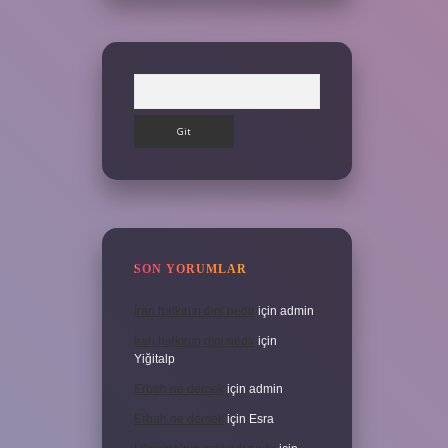
Arama
SON YORUMLAR
İran halkının dini nedir
için
admin
İran halkının dini nedir
için
Yiğitalp
Erbah ne demek
için
admin
Erbah ne demek
için
Esra