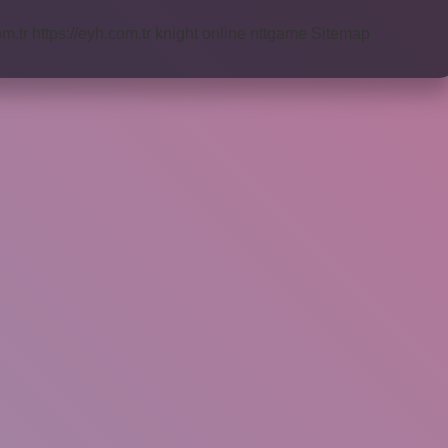
om.tr
https://eyh.com.tr
knight online
nttgame
Sitemap