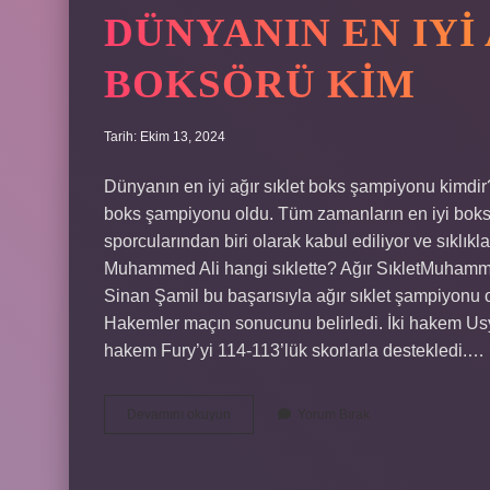
DÜNYANIN EN IYI
BOKSÖRÜ KIM
Tarih: Ekim 13, 2024
Dünyanın en iyi ağır sıklet boks şampiyonu kimdir
boks şampiyonu oldu. Tüm zamanların en iyi boksör
sporcularından biri olarak kabul ediliyor ve sıklıkl
Muhammed Ali hangi sıklette? Ağır SıkletMuhammed
Sinan Şamil bu başarısıyla ağır sıklet şampiyonu 
Hakemler maçın sonucunu belirledi. İki hakem Usy
hakem Fury’yi 114-113’lük skorlarla destekledi.…
Dünyanın
Devamını okuyun
Yorum Bırak
En
Iyi
Ağır