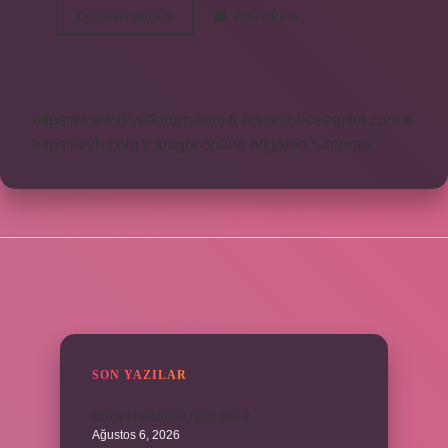
Öd
Devamını okuyun
Yorum Bırak
Ağacı
Neden
Yakılır
https://www.diyetforum.com.tr
https://heceegitim.com.tr
https://eyh.com.tr
knight online
nttgame
Sitemap
SIDEBAR
SON YAZILAR
Dizde lif yırtılması nasıl olur ?
Ağustos 6, 2026