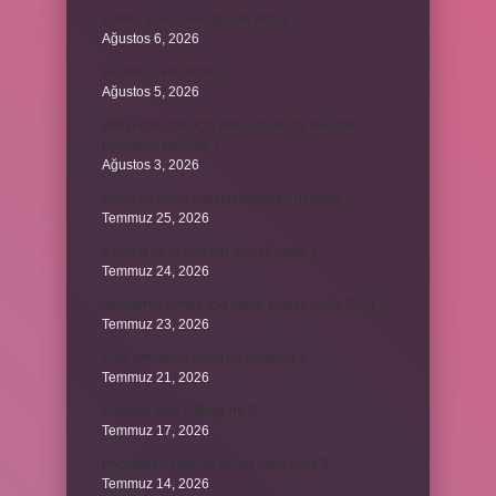
Kumru yuvayı kaç günde yapar ?
Ağustos 6, 2026
Avi neyin kısaltması ?
Ağustos 5, 2026
Aileyi korumak için anayasamızda bulunan
maddeler nelerdir ?
Ağustos 3, 2026
Kekik ve limon çayının faydaları nelerdir ?
Temmuz 25, 2026
6 genin bir iç açısının ölçüsü nedir ?
Temmuz 24, 2026
Jandarma olmak için hangi sınava girilir 2024 ?
Temmuz 23, 2026
Arka amortisör ömrü ne kadardır ?
Temmuz 21, 2026
Emziren kedi çiftleşir mi ?
Temmuz 17, 2026
Peçeteden tikanan klozet nasıl açılır ?
Temmuz 14, 2026