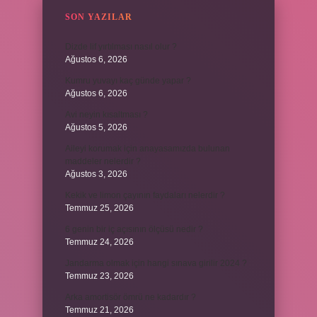
SON YAZILAR
Dizde lif yırtılması nasıl olur ?
Ağustos 6, 2026
Kumru yuvayı kaç günde yapar ?
Ağustos 6, 2026
Avi neyin kısaltması ?
Ağustos 5, 2026
Aileyi korumak için anayasamızda bulunan
maddeler nelerdir ?
Ağustos 3, 2026
Kekik ve limon çayının faydaları nelerdir ?
Temmuz 25, 2026
6 genin bir iç açısının ölçüsü nedir ?
Temmuz 24, 2026
Jandarma olmak için hangi sınava girilir 2024 ?
Temmuz 23, 2026
Arka amortisör ömrü ne kadardır ?
Temmuz 21, 2026