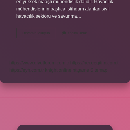
en yüksek maaşlı mühendislik dalıdır. Havacılık
mühendislerinin başlıca istihdam alanları sivil
havacılık sektörü ve savunma…
En
Devamını okuyun
Yorum Bırak
Çok
Hangi
Mühendislik
Tercih
Ediliyor
https://www.diyetforum.com.tr
https://heceegitim.com.tr
https://eyh.com.tr
knight online
nttgame
Sitemap
SIDEBAR