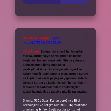
Reklam ve İletişim:
Skype:
live:.cid.575569c608265c69
Yasal Uyarı:
Bu internet sitesi, herhangi bir
marka, kurum veya şahıs şirketi ile hiçbir
bağlantısı bulunmamaktadır. Sitede yalnızca
kendi hazırladığımız makaleler
paylaşılmaktadır. Burada yer alan içerikler
haber niteliği taşımamakta olup, gerçek kurum
ve kişiler hakkında paylaşım yapılmamaktadır.
Gerçek kurum ve kişiler ile isim benzerlikleri
tamamen tesadüfidir. Sitemizdeki bilgiler
taslak halindedir ve tavsiye niteliği taşımazlar.
Sitemiz, 5651 Sayılı Kanun gereğince Bilgi
Teknolojileri ve İletişim Kurumu (BTK) tarafından
onaylanmış bir Yer Sağlayıcı olarak hizmet