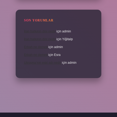
SON YORUMLAR
İran halkının dini nedir
için
admin
İran halkının dini nedir
için
Yiğitalp
Erbah ne demek
için
admin
Erbah ne demek
için
Esra
Ukrayna’nın eski adı nedir
için
admin
ni giriş