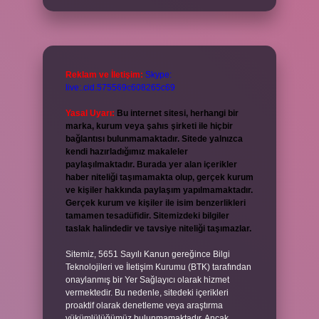
Reklam ve İletişim:
Skype:
live:.cid.575569c608265c69
Yasal Uyarı:
Bu internet sitesi, herhangi bir
marka, kurum veya şahıs şirketi ile hiçbir
bağlantısı bulunmamaktadır. Sitede yalnızca
kendi hazırladığımız makaleler
paylaşılmaktadır. Burada yer alan içerikler
haber niteliği taşımamakta olup, gerçek kurum
ve kişiler hakkında paylaşım yapılmamaktadır.
Gerçek kurum ve kişiler ile isim benzerlikleri
tamamen tesadüfidir. Sitemizdeki bilgiler
taslak halindedir ve tavsiye niteliği taşımazlar.
Sitemiz, 5651 Sayılı Kanun gereğince Bilgi
Teknolojileri ve İletişim Kurumu (BTK) tarafından
onaylanmış bir Yer Sağlayıcı olarak hizmet
vermektedir. Bu nedenle, sitedeki içerikleri
proaktif olarak denetleme veya araştırma
yükümlülüğümüz bulunmamaktadır. Ancak,