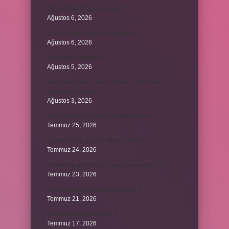
Dizde lif yırtılması nasıl olur ?
Ağustos 6, 2026
Kumru yuvayı kaç günde yapar ?
Ağustos 6, 2026
Avi neyin kısaltması ?
Ağustos 5, 2026
Aileyi korumak için anayasamızda bulunan
maddeler nelerdir ?
Ağustos 3, 2026
Kekik ve limon çayının faydaları nelerdir ?
Temmuz 25, 2026
6 genin bir iç açısının ölçüsü nedir ?
Temmuz 24, 2026
Jandarma olmak için hangi sınava girilir 2024 ?
Temmuz 23, 2026
Arka amortisör ömrü ne kadardır ?
Temmuz 21, 2026
Emziren kedi çiftleşir mi ?
Temmuz 17, 2026