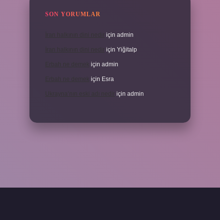
SON YORUMLAR
İran halkının dini nedir
için
admin
İran halkının dini nedir
için
Yiğitalp
Erbah ne demek
için
admin
Erbah ne demek
için
Esra
Ukrayna’nın eski adı nedir
için
admin
 yeni giriş