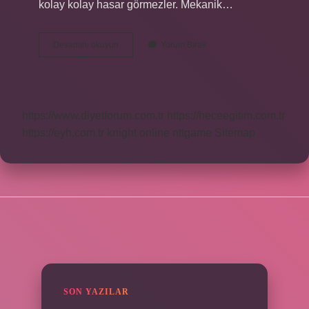
kolay kolay hasar görmezler. Mekanik…
Epoksi
Devamını okuyun
Yorum Bırak
Boya
Ile
Nereler
Boyanır
https://www.diyetforum.com.tr
https://heceegitim.com.tr
https://eyh.com.tr
knight online
nttgame
Sitemap
SIDEBAR
SON YAZILAR