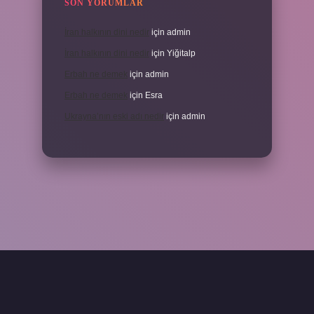
SON YORUMLAR
İran halkının dini nedir
için
admin
İran halkının dini nedir
için
Yiğitalp
Erbah ne demek
için
admin
Erbah ne demek
için
Esra
Ukrayna’nın eski adı nedir
için
admin
ni giriş