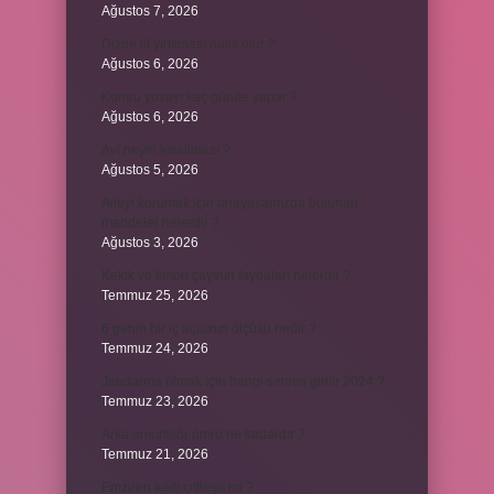
Ağustos 7, 2026
Dizde lif yırtılması nasıl olur ?
Ağustos 6, 2026
Kumru yuvayı kaç günde yapar ?
Ağustos 6, 2026
Avi neyin kısaltması ?
Ağustos 5, 2026
Aileyi korumak için anayasamızda bulunan
maddeler nelerdir ?
Ağustos 3, 2026
Kekik ve limon çayının faydaları nelerdir ?
Temmuz 25, 2026
6 genin bir iç açısının ölçüsü nedir ?
Temmuz 24, 2026
Jandarma olmak için hangi sınava girilir 2024 ?
Temmuz 23, 2026
Arka amortisör ömrü ne kadardır ?
Temmuz 21, 2026
Emziren kedi çiftleşir mi ?