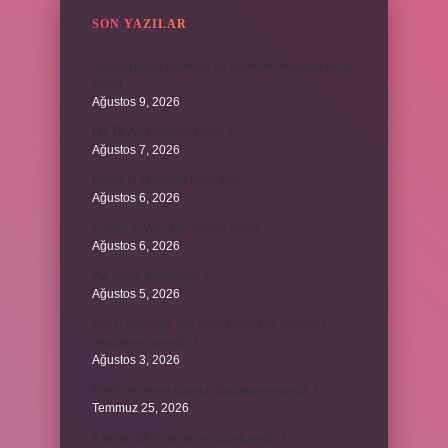
SON YAZILAR
Yaban hayatı ekolojisi ve yönetimi mezunu ne iş
yapar ?
Ağustos 9, 2026
LG TV AV sıfırlama nedir ?
Ağustos 7, 2026
Dizde lif yırtılması nasıl olur ?
Ağustos 6, 2026
Kumru yuvayı kaç günde yapar ?
Ağustos 6, 2026
Avi neyin kısaltması ?
Ağustos 5, 2026
Aileyi korumak için anayasamızda bulunan
maddeler nelerdir ?
Ağustos 3, 2026
Kekik ve limon çayının faydaları nelerdir ?
Temmuz 25, 2026
6 genin bir iç açısının ölçüsü nedir ?