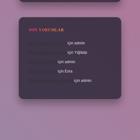
SON YORUMLAR
İran halkının dini nedir
için
admin
İran halkının dini nedir
için
Yiğitalp
Erbah ne demek
için
admin
Erbah ne demek
için
Esra
Ukrayna’nın eski adı nedir
için
admin