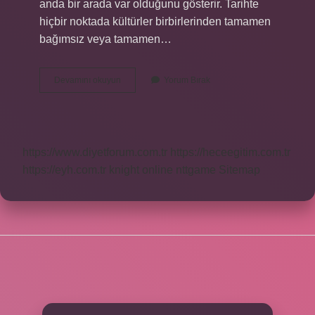
anda bir arada var olduğunu gösterir. Tarihte
hiçbir noktada kültürler birbirlerinden tamamen
bağımsız veya tamamen…
Farklı
Devamını okuyun
Yorum Bırak
Kültürlerin
Bir
Araya
Gelmesi
Ile
https://www.diyetforum.com.tr
https://heceegitim.com.tr
Oluşan
Şey
https://eyh.com.tr
knight online
nttgame
Sitemap
Nedir
SIDEBAR