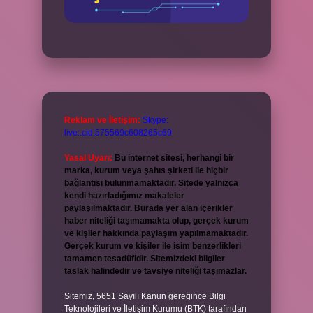
Reklam ve İletişim:
Skype:
live:.cid.575569c608265c69
Yasal Uyarı:
Bu internet sitesi, herhangi bir
marka, kurum veya şahıs şirketi ile hiçbir
bağlantısı bulunmamaktadır. Sitede yalnızca
kendi hazırladığımız makaleler
paylaşılmaktadır. Burada yer alan içerikler
haber niteliği taşımamakta olup, gerçek kurum
ve kişiler hakkında paylaşım yapılmamaktadır.
Gerçek kurum ve kişiler ile isim benzerlikleri
tamamen tesadüfidir. Sitemizdeki bilgiler
taslak halindedir ve tavsiye niteliği taşımazlar.
Sitemiz, 5651 Sayılı Kanun gereğince Bilgi
Teknolojileri ve İletişim Kurumu (BTK) tarafından