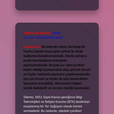
Reklam ve İletişim:
Skype:
live:.cid.575569c608265c69
Yasal Uyarı:
Bu internet sitesi, herhangi bir
marka, kurum veya şahıs şirketi ile hiçbir
bağlantısı bulunmamaktadır. Sitede yalnızca
kendi hazırladığımız makaleler
paylaşılmaktadır. Burada yer alan içerikler
haber niteliği taşımamakta olup, gerçek kurum
ve kişiler hakkında paylaşım yapılmamaktadır.
Gerçek kurum ve kişiler ile isim benzerlikleri
tamamen tesadüfidir. Sitemizdeki bilgiler
taslak halindedir ve tavsiye niteliği taşımazlar.
Sitemiz, 5651 Sayılı Kanun gereğince Bilgi
Teknolojileri ve İletişim Kurumu (BTK) tarafından
onaylanmış bir Yer Sağlayıcı olarak hizmet
vermektedir. Bu nedenle, sitedeki içerikleri