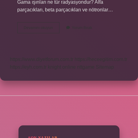
Gama ışınları ne tür radyasyondur? Alfa
parçacıkları, beta parçacıkları ve nötronlar…
Gama
Devamını okuyun
Yorum Bırak
Işınlarının
Işın
Kaynağı
Nedir
https://www.diyetforum.com.tr
https://heceegitim.com.tr
https://eyh.com.tr
knight online
nttgame
Sitemap
SIDEBAR