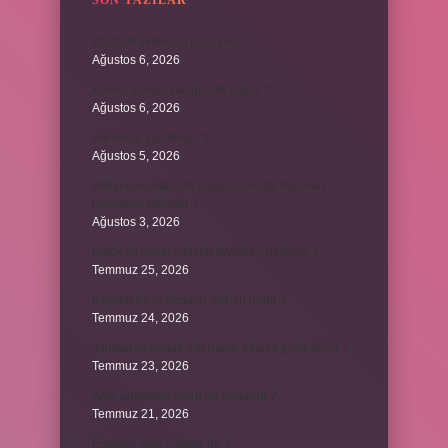
SON YAZILAR
Dizde lif yırtılması nasıl olur ?
Ağustos 6, 2026
Kumru yuvayı kaç günde yapar ?
Ağustos 6, 2026
Avi neyin kısaltması ?
Ağustos 5, 2026
Aileyi korumak için anayasamızda bulunan
maddeler nelerdir ?
Ağustos 3, 2026
Kekik ve limon çayının faydaları nelerdir ?
Temmuz 25, 2026
6 genin bir iç açısının ölçüsü nedir ?
Temmuz 24, 2026
Jandarma olmak için hangi sınava girilir 2024 ?
Temmuz 23, 2026
Arka amortisör ömrü ne kadardır ?
Temmuz 21, 2026
Emziren kedi çiftleşir mi ?