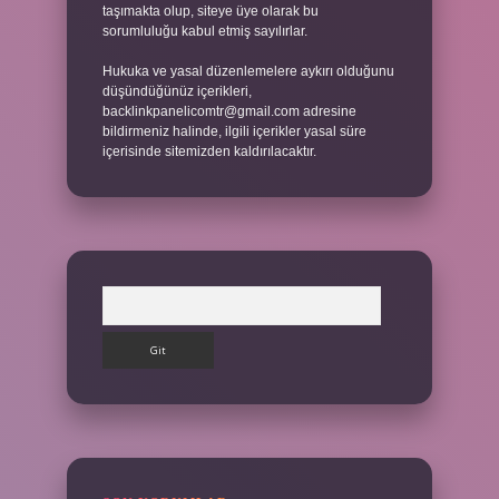
taşımakta olup, siteye üye olarak bu
sorumluluğu kabul etmiş sayılırlar.
Hukuka ve yasal düzenlemelere aykırı olduğunu
düşündüğünüz içerikleri,
backlinkpanelicomtr@gmail.com
adresine
bildirmeniz halinde, ilgili içerikler yasal süre
içerisinde sitemizden kaldırılacaktır.
Arama