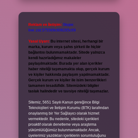
Reklam ve İletişim:
Skype:
live:.cid.575569c608265c69
Yasal Uyarı:
Bu internet sitesi, herhangi bir
marka, kurum veya şahıs şirketi ile hiçbir
bağlantısı bulunmamaktadır. Sitede yalnızca
kendi hazırladığımız makaleler
paylaşılmaktadır. Burada yer alan içerikler
haber niteliği taşımamakta olup, gerçek kurum
ve kişiler hakkında paylaşım yapılmamaktadır.
Gerçek kurum ve kişiler ile isim benzerlikleri
tamamen tesadüfidir. Sitemizdeki bilgiler
taslak halindedir ve tavsiye niteliği taşımazlar.
Sitemiz, 5651 Sayılı Kanun gereğince Bilgi
Teknolojileri ve İletişim Kurumu (BTK) tarafından
onaylanmış bir Yer Sağlayıcı olarak hizmet
vermektedir. Bu nedenle, sitedeki içerikleri
proaktif olarak denetleme veya araştırma
yükümlülüğümüz bulunmamaktadır. Ancak,
üyelerimiz yazdıkları içeriklerin sorumluluğunu