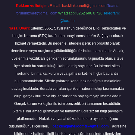
Reklam ve İletişim:
E-mail:
backlinkpaneli@gmail.com
Teams:
forumhizmeti@gmail.com
Whatsapp: 0262 606 0 726
Telegram:
@karabul
Yasal Uyarı:
Sitemiz, 5651 Sayılı Kanun gereğince Bilgi Teknolojileri ve
İletişim Kurumu (BTK) tarafından onaylanmış bir Yer Sağlayıcı olarak
hizmet vermektedir. Bu nedenle, sitedeki içerikleri proaktif olarak
denetleme veya araştırma yükümlülüğümüz bulunmamaktadır. Ancak,
üyelerimiz yazdıkları içeriklerin sorumluluğunu taşımakta olup, siteye
üye olarak bu sorumluluğu kabul etmiş sayılırlar. Bu internet sitesi,
herhangi bir marka, kurum veya şahıs şirketi ile hiçbir bağlantısı
bulunmamaktadır. Sitede yalnızca kendi hazırladığımız makaleler
paylaşılmaktadır. Burada yer alan içerikler haber niteliği taşımamakta
olup, gerçek kurum ve kişiler hakkında paylaşım yapılmamaktadır.
Gerçek kurum ve kişiler ile isim benzerlikleri tamamen tesadüfidir.
Sitemiz, kar amacı gütmeyen ve tamamen ücretsiz bir bilgi paylaşım
platformudur. Hukuka ve yasal düzenlemelere aykırı olduğunu
düşündüğünüz içerikleri,
backlinkpanelicomtr@gmail.com
adresine
bildirmeniz halinde, ilgili içerikler yasal süre içerisinde sitemizden