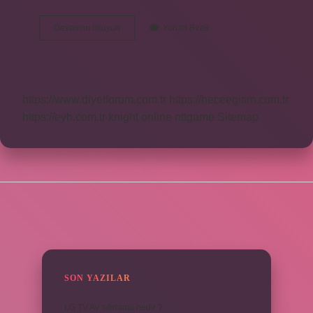
Gökçe
Devamını okuyun
Yorum Bırak
Bahadır
Bölüm
Başına
Ne
Kadar
https://www.diyetforum.com.tr
https://heceegitim.com.tr
Alıyor
https://eyh.com.tr
knight online
nttgame
Sitemap
SIDEBAR
SON YAZILAR
LG TV AV sıfırlama nedir ?