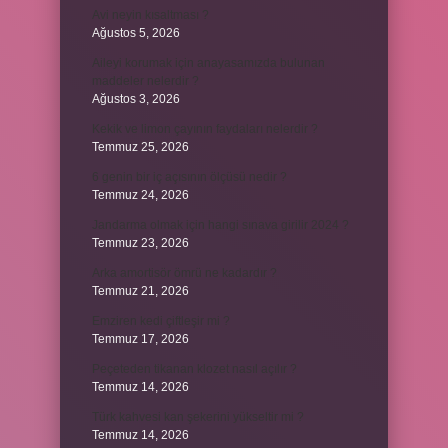
Avi neyin kısaltması ?
Ağustos 5, 2026
Aileyi korumak için anayasamızda bulunan
maddeler nelerdir ?
Ağustos 3, 2026
Kekik ve limon çayının faydaları nelerdir ?
Temmuz 25, 2026
6 genin bir iç açısının ölçüsü nedir ?
Temmuz 24, 2026
Jandarma olmak için hangi sınava girilir 2024 ?
Temmuz 23, 2026
Arka amortisör ömrü ne kadardır ?
Temmuz 21, 2026
Emziren kedi çiftleşir mi ?
Temmuz 17, 2026
Peçeteden tikanan klozet nasıl açılır ?
Temmuz 14, 2026
Türk kahvesi kan şekerini yükseltir mi ?
Temmuz 14, 2026