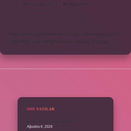
Gözü
Devamını okuyun
Yorum Bırak
Kör
Olmak
Ne
Demek
https://www.diyetforum.com.tr
https://heceegitim.com.tr
https://eyh.com.tr
knight online
nttgame
Sitemap
SIDEBAR
SON YAZILAR
Kumru yuvayı kaç günde yapar ?
Ağustos 6, 2026