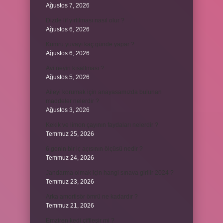
Ağustos 7, 2026
Dizde lif yırtılması nasıl olur ?
Ağustos 6, 2026
Kumru yuvayı kaç günde yapar ?
Ağustos 6, 2026
Avi neyin kısaltması ?
Ağustos 5, 2026
Aileyi korumak için anayasamızda bulunan
maddeler nelerdir ?
Ağustos 3, 2026
Kekik ve limon çayının faydaları nelerdir ?
Temmuz 25, 2026
6 genin bir iç açısının ölçüsü nedir ?
Temmuz 24, 2026
Jandarma olmak için hangi sınava girilir 2024 ?
Temmuz 23, 2026
Arka amortisör ömrü ne kadardır ?
Temmuz 21, 2026
Emziren kedi çiftleşir mi ?