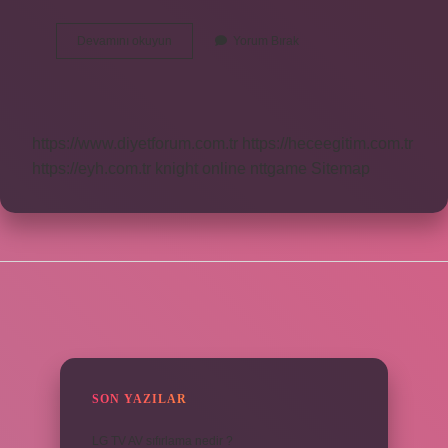
Gua
Devamını okuyun
Yorum Bırak
Sha
Taşı
Yıkanır
Mı
https://www.diyetforum.com.tr
https://heceegitim.com.tr
https://eyh.com.tr
knight online
nttgame
Sitemap
SIDEBAR
SON YAZILAR
LG TV AV sıfırlama nedir ?