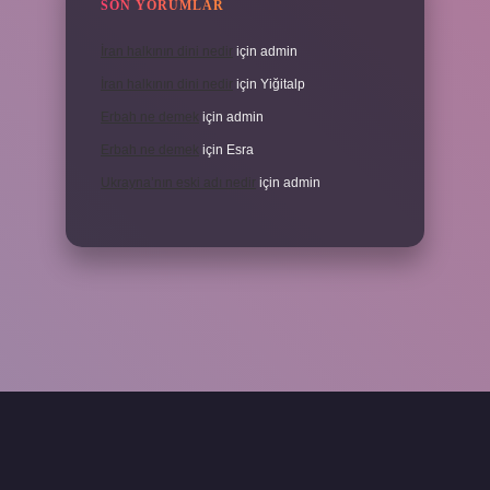
SON YORUMLAR
İran halkının dini nedir
için
admin
İran halkının dini nedir
için
Yiğitalp
Erbah ne demek
için
admin
Erbah ne demek
için
Esra
Ukrayna’nın eski adı nedir
için
admin
ni giriş