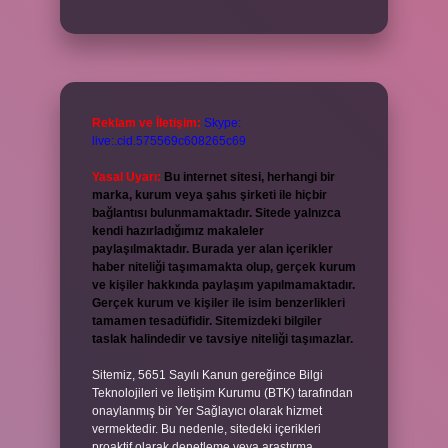
Reklam ve İletişim:
Skype:
live:.cid.575569c608265c69
Yasal Uyarı:
Bu internet sitesi, herhangi bir
marka, kurum veya şahıs şirketi ile hiçbir
bağlantısı bulunmamaktadır. Sitede yalnızca
kendi hazırladığımız makaleler
paylaşılmaktadır. Burada yer alan içerikler
haber niteliği taşımamakta olup, gerçek kurum
ve kişiler hakkında paylaşım yapılmamaktadır.
Gerçek kurum ve kişiler ile isim benzerlikleri
tamamen tesadüfidir. Sitemizdeki bilgiler
taslak halindedir ve tavsiye niteliği taşımazlar.
Sitemiz, 5651 Sayılı Kanun gereğince Bilgi
Teknolojileri ve İletişim Kurumu (BTK) tarafından
onaylanmış bir Yer Sağlayıcı olarak hizmet
vermektedir. Bu nedenle, sitedeki içerikleri
proaktif olarak denetleme veya araştırma