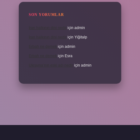
SON YORUMLAR
İran halkının dini nedir
için
admin
İran halkının dini nedir
için
Yiğitalp
Erbah ne demek
için
admin
Erbah ne demek
için
Esra
Ukrayna’nın eski adı nedir
için
admin
ni giriş