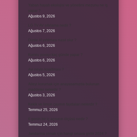
Yaban hayatı ekolojisi ve yönetimi mezunu ne iş
yapar ?
Ağustos 9, 2026
LG TV AV sıfırlama nedir ?
Ağustos 7, 2026
Dizde lif yırtılması nasıl olur ?
Ağustos 6, 2026
Kumru yuvayı kaç günde yapar ?
Ağustos 6, 2026
Avi neyin kısaltması ?
Ağustos 5, 2026
Aileyi korumak için anayasamızda bulunan
maddeler nelerdir ?
Ağustos 3, 2026
Kekik ve limon çayının faydaları nelerdir ?
Temmuz 25, 2026
6 genin bir iç açısının ölçüsü nedir ?
Temmuz 24, 2026
Jandarma olmak için hangi sınava girilir 2024 ?