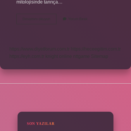
mitolojisinde tanrıça…
Guguk
Devamını okuyun
Yorum Bırak
Kuşu
Uğursuz
Mudur
https://www.diyetforum.com.tr
https://heceegitim.com.tr
https://eyh.com.tr
knight online
nttgame
Sitemap
SIDEBAR
SON YAZILAR