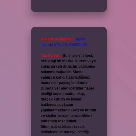
Reklam ve İletişim:
Skype:
live:.cid.575569c608265c69
Yasal Uyarı:
Bu internet sitesi,
herhangi bir marka, kurum veya
şahıs şirketi ile hiçbir bağlantısı
bulunmamaktadır. Sitede
yalnızca kendi hazırladığımız
makaleler paylaşılmaktadır.
Burada yer alan içerikler haber
niteliği taşımamakta olup,
gerçek kurum ve kişiler
hakkında paylaşım
yapılmamaktadır. Gerçek kurum
ve kişiler ile isim benzerlikleri
tamamen tesadüfidir.
Sitemizdeki bilgiler taslak
halindedir ve tavsiye niteliği