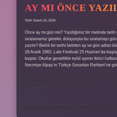
AY MI ÖNCE YAZI
Tarih: Kasım 16, 2024
Önce ay mı gün mü? Yazdığımız bir metinde tarih
sıralamamız gerekir, dolayısıyla bu sıralamayı gün
yazılır? Belirli bir tarihi belirten ay ve gün adları
28 Aralık 1982. Lale Festivali 25 Haziran’da başlar.
başlar: Okullar genellikle eylül ayının ikinci hafta
Necmiye Alpay’ın Türkçe Sorunları Rehberi’ne göre, 
Ay
Devamını okuyun
Yorum Bırak
Mı
Önce
Yazılır
Gün
Mü
https://www.diyetforum.com.tr
https://heceegitim.c