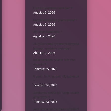
Dizde lif yırtılması nasıl olur ?
Ağustos 6, 2026
Kumru yuvayı kaç günde yapar ?
Ağustos 6, 2026
Avi neyin kısaltması ?
Ağustos 5, 2026
Aileyi korumak için anayasamızda
bulunan maddeler nelerdir ?
Ağustos 3, 2026
Kekik ve limon çayının faydaları
nelerdir ?
Temmuz 25, 2026
6 genin bir iç açısının ölçüsü nedir
?
Temmuz 24, 2026
Jandarma olmak için hangi sınava
girilir 2024 ?
Temmuz 23, 2026
Arka amortisör ömrü ne kadardır ?