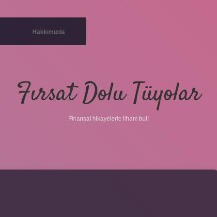
Hakkımızda
Fırsat Dolu Tüyolar
Finansal hikayelerle ilham bul!