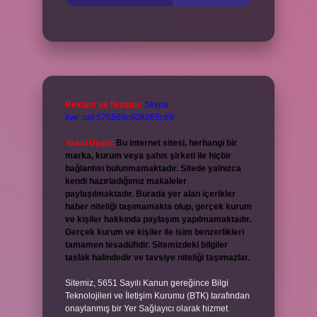
Reklam ve İletişim:
Skype:
live:.cid.575569c608265c69
Yasal Uyarı:
Bu internet sitesi, herhangi bir
marka, kurum veya şahıs şirketi ile hiçbir
bağlantısı bulunmamaktadır. Sitede yalnızca
kendi hazırladığımız makaleler
paylaşılmaktadır. Burada yer alan içerikler
haber niteliği taşımamakta olup, gerçek kurum
ve kişiler hakkında paylaşım yapılmamaktadır.
Gerçek kurum ve kişiler ile isim benzerlikleri
tamamen tesadüfidir. Sitemizdeki bilgiler
taslak halindedir ve tavsiye niteliği taşımazlar.
Sitemiz, 5651 Sayılı Kanun gereğince Bilgi
Teknolojileri ve İletişim Kurumu (BTK) tarafından
onaylanmış bir Yer Sağlayıcı olarak hizmet