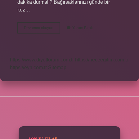
dakika durmalı? Bağırsaklarınızı günde bir
kez…
Klozette
Devamını okuyun
Yorum Bırak
Fazla
Oturmak
Zararlı
Mı
https://www.diyetforum.com.tr
https://heceegitim.com.tr
https://eyh.com.tr
Sitemap
SIDEBAR