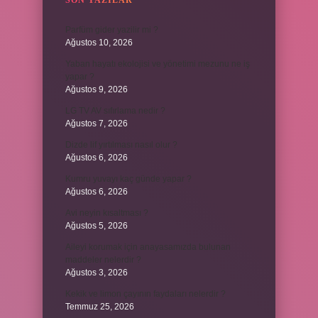
SON YAZILAR
Parfüm gider yazilir mi ?
Ağustos 10, 2026
Yaban hayatı ekolojisi ve yönetimi mezunu ne iş
yapar ?
Ağustos 9, 2026
LG TV AV sıfırlama nedir ?
Ağustos 7, 2026
Dizde lif yırtılması nasıl olur ?
Ağustos 6, 2026
Kumru yuvayı kaç günde yapar ?
Ağustos 6, 2026
Avi neyin kısaltması ?
Ağustos 5, 2026
Aileyi korumak için anayasamızda bulunan
maddeler nelerdir ?
Ağustos 3, 2026
Kekik ve limon çayının faydaları nelerdir ?
Temmuz 25, 2026