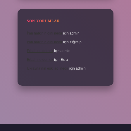
SON YORUMLAR
İran halkının dini nedir
için
admin
İran halkının dini nedir
için
Yiğitalp
Erbah ne demek
için
admin
Erbah ne demek
için
Esra
Ukrayna’nın eski adı nedir
için
admin
eni giriş