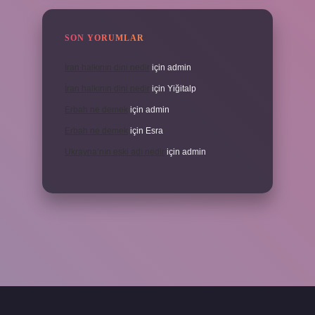
SON YORUMLAR
İran halkının dini nedir
için
admin
İran halkının dini nedir
için
Yiğitalp
Erbah ne demek
için
admin
Erbah ne demek
için
Esra
Ukrayna’nın eski adı nedir
için
admin
ni giriş