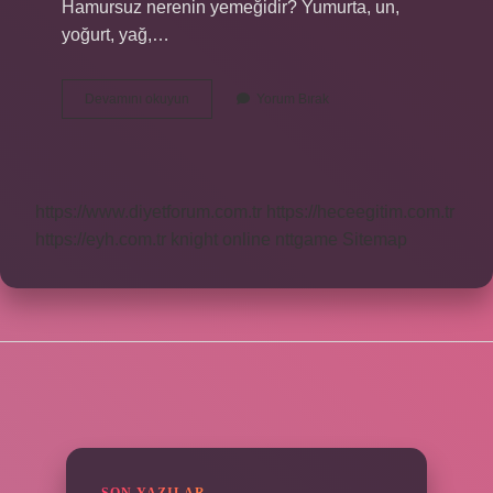
Hamursuz nerenin yemeğidir? Yumurta, un,
yoğurt, yağ,…
Hamursuz
Devamını okuyun
Yorum Bırak
Kac
Dakikada
Piser
https://www.diyetforum.com.tr
https://heceegitim.com.tr
https://eyh.com.tr
knight online
nttgame
Sitemap
SIDEBAR