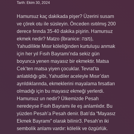
Tarih: Ekim 30, 2024
Hamursuz kaç dakikada pişer? Üzerini susam
ve çörek otu ile süsleyin. Önceden ısıtılmış 200
derece fırında 35-40 dakika pişirin. Hamursuz
ekmek nedir? Matzo (İbranice: מצה),
Yahudilikte Mısır köleliğinden kurtuluşu anmak
için her yıl Fısıh Bayramı’nda sekiz gün
boyunca yenen mayasız bir ekmektir. Matsa
Cek’ten matsa yiyen çocuklar. Tevrat’ta
anlatıldığı gibi, Yahudiler aceleyle Mısır’dan
ayrıldıklarında, ekmeklerini mayalama fırsatları
olmadığı için bu mayasız ekmeği yerlerdi.
Hamursuz un nedir? Ülkemizde Pesah
neredeyse Fısıh Bayramı ile eş anlamlıdır. Bu
yüzden Pesah’a Pesah denir. Batı’da “Mayasız
Ekmek Bayramı” olarak bilinir3. Pesah’ın iki
sembolik anlamı vardır: kölelik ve özgürlük.