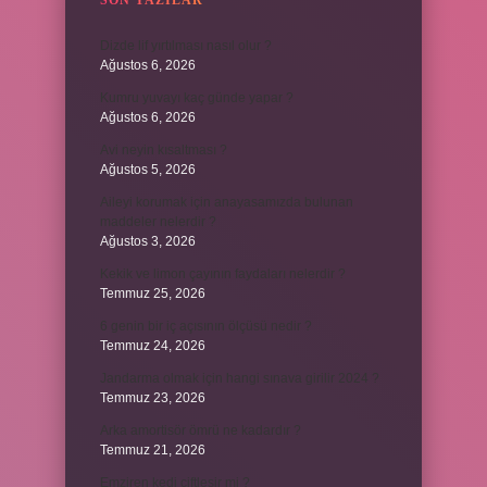
SON YAZILAR
Dizde lif yırtılması nasıl olur ?
Ağustos 6, 2026
Kumru yuvayı kaç günde yapar ?
Ağustos 6, 2026
Avi neyin kısaltması ?
Ağustos 5, 2026
Aileyi korumak için anayasamızda bulunan
maddeler nelerdir ?
Ağustos 3, 2026
Kekik ve limon çayının faydaları nelerdir ?
Temmuz 25, 2026
6 genin bir iç açısının ölçüsü nedir ?
Temmuz 24, 2026
Jandarma olmak için hangi sınava girilir 2024 ?
Temmuz 23, 2026
Arka amortisör ömrü ne kadardır ?
Temmuz 21, 2026
Emziren kedi çiftleşir mi ?