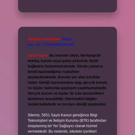
Reklam ve İletişim:
Skype:
live:.cid.575569c608265c69
Yasal Uyarı:
Bu internet sitesi, herhangi bir
marka, kurum veya şahıs şirketi ile hiçbir
bağlantısı bulunmamaktadır. Sitede yalnızca
kendi hazırladığımız makaleler
paylaşılmaktadır. Burada yer alan içerikler
haber niteliği taşımamakta olup, gerçek kurum
ve kişiler hakkında paylaşım yapılmamaktadır.
Gerçek kurum ve kişiler ile isim benzerlikleri
tamamen tesadüfidir. Sitemizdeki bilgiler
taslak halindedir ve tavsiye niteliği taşımazlar.
Sitemiz, 5651 Sayılı Kanun gereğince Bilgi
Teknolojileri ve İletişim Kurumu (BTK) tarafından
onaylanmış bir Yer Sağlayıcı olarak hizmet
vermektedir. Bu nedenle, sitedeki içerikleri