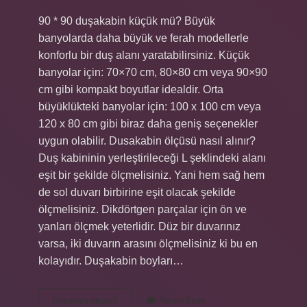
90 * 90 duşakabin küçük mü? Büyük
banyolarda daha büyük ve ferah modellerle
konforlu bir duş alanı yaratabilirsiniz. Küçük
banyolar için: 70×70 cm, 80×80 cm veya 90×90
cm gibi kompakt boyutlar idealdir. Orta
büyüklükteki banyolar için: 100 x 100 cm veya
120 x 80 cm gibi biraz daha geniş seçenekler
uygun olabilir. Dusakabin ölçüsü nasıl alınır?
Duş kabininin yerleştirileceği L şeklindeki alanı
eşit bir şekilde ölçmelisiniz. Yani hem sağ hem
de sol duvarı birbirine eşit olacak şekilde
ölçmelisiniz. Dikdörtgen parçalar için ön ve
yanları ölçmek yeterlidir. Düz bir duvarınız
varsa, iki duvarın arasını ölçmelisiniz ki bu en
kolayıdır. Duşakabin boyları…
90X90
Devamını okuyun
Yorum Bırak