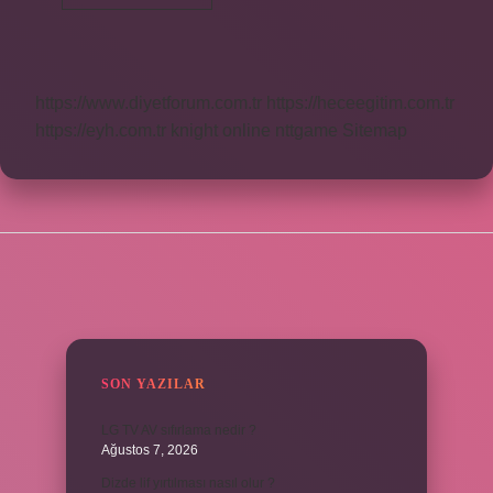
Duşakabin
Küçük
Mü
https://www.diyetforum.com.tr
https://heceegitim.com.tr
https://eyh.com.tr
knight online
nttgame
Sitemap
SIDEBAR
SON YAZILAR
LG TV AV sıfırlama nedir ?
Ağustos 7, 2026
Dizde lif yırtılması nasıl olur ?