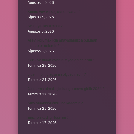
Ağustos 6, 2026
Kumru yuvayı kaç günde yapar ?
Ağustos 6, 2026
Avi neyin kısaltması ?
Ağustos 5, 2026
Aileyi korumak için anayasamızda bulunan
maddeler nelerdir ?
Ağustos 3, 2026
Kekik ve limon çayının faydaları nelerdir ?
Temmuz 25, 2026
6 genin bir iç açısının ölçüsü nedir ?
Temmuz 24, 2026
Jandarma olmak için hangi sınava girilir 2024 ?
Temmuz 23, 2026
Arka amortisör ömrü ne kadardır ?
Temmuz 21, 2026
Emziren kedi çiftleşir mi ?
Temmuz 17, 2026