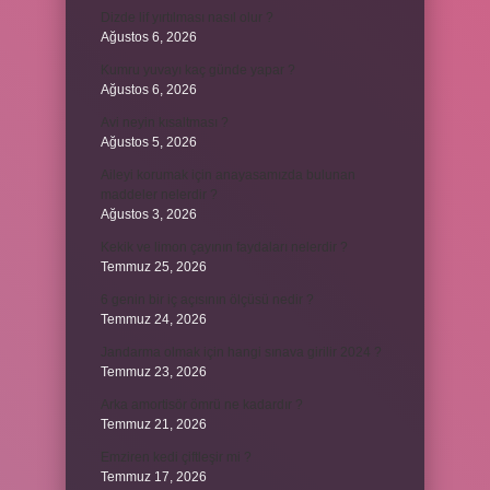
Dizde lif yırtılması nasıl olur ?
Ağustos 6, 2026
Kumru yuvayı kaç günde yapar ?
Ağustos 6, 2026
Avi neyin kısaltması ?
Ağustos 5, 2026
Aileyi korumak için anayasamızda bulunan
maddeler nelerdir ?
Ağustos 3, 2026
Kekik ve limon çayının faydaları nelerdir ?
Temmuz 25, 2026
6 genin bir iç açısının ölçüsü nedir ?
Temmuz 24, 2026
Jandarma olmak için hangi sınava girilir 2024 ?
Temmuz 23, 2026
Arka amortisör ömrü ne kadardır ?
Temmuz 21, 2026
Emziren kedi çiftleşir mi ?
Temmuz 17, 2026