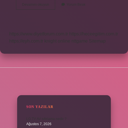
Harun
Devamını okuyun
Yorum Bırak
Tekin
Ne
Dedi
https://www.diyetforum.com.tr
https://heceegitim.com.tr
https://eyh.com.tr
knight online
nttgame
Sitemap
SIDEBAR
SON YAZILAR
LG TV AV sıfırlama nedir ?
Ağustos 7, 2026