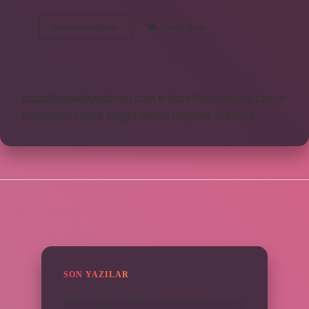
Motor
Devamını okuyun
Yorum Bırak
Arıza
Lambası
Hangi
Renk
https://www.diyetforum.com.tr
https://heceegitim.com.tr
https://eyh.com.tr
knight online
nttgame
Sitemap
SIDEBAR
SON YAZILAR
Yaban hayatı ekolojisi ve yönetimi mezunu ne iş