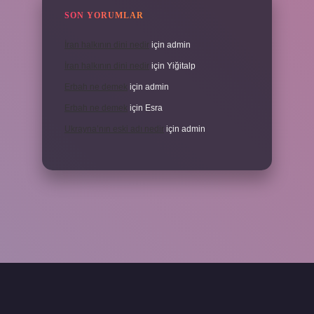
SON YORUMLAR
İran halkının dini nedir
için
admin
İran halkının dini nedir
için
Yiğitalp
Erbah ne demek
için
admin
Erbah ne demek
için
Esra
Ukrayna’nın eski adı nedir
için
admin
ni giriş