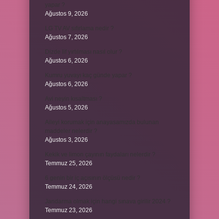
yapar ?
Ağustos 9, 2026
LG TV AV sıfırlama nedir ?
Ağustos 7, 2026
Dizde lif yırtılması nasıl olur ?
Ağustos 6, 2026
Kumru yuvayı kaç günde yapar ?
Ağustos 6, 2026
Avi neyin kısaltması ?
Ağustos 5, 2026
Aileyi korumak için anayasamızda bulunan
maddeler nelerdir ?
Ağustos 3, 2026
Kekik ve limon çayının faydaları nelerdir ?
Temmuz 25, 2026
6 genin bir iç açısının ölçüsü nedir ?
Temmuz 24, 2026
Jandarma olmak için hangi sınava girilir 2024 ?
Temmuz 23, 2026