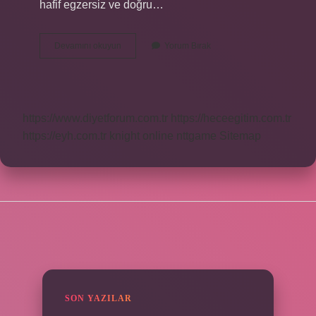
hafif egzersiz ve doğru…
Bel
Devamını okuyun
Yorum Bırak
Ağrısı
Geçmiyorsa
Ne
Yapmalı
https://www.diyetforum.com.tr
https://heceegitim.com.tr
https://eyh.com.tr
knight online
nttgame
Sitemap
SIDEBAR
SON YAZILAR