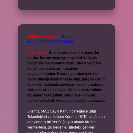
Reklam ve İletişim:
Skype:
live:.cid.575569c608265c69
Yasal Uyarı:
Bu internet sitesi, herhangi bir
marka, kurum veya şahıs şirketi ile hiçbir
bağlantısı bulunmamaktadır. Sitede yalnızca
kendi hazırladığımız makaleler
paylaşılmaktadır. Burada yer alan içerikler
haber niteliği taşımamakta olup, gerçek kurum
ve kişiler hakkında paylaşım yapılmamaktadır.
Gerçek kurum ve kişiler ile isim benzerlikleri
tamamen tesadüfidir. Sitemizdeki bilgiler
taslak halindedir ve tavsiye niteliği taşımazlar.
Sitemiz, 5651 Sayılı Kanun gereğince Bilgi
Teknolojileri ve İletişim Kurumu (BTK) tarafından
onaylanmış bir Yer Sağlayıcı olarak hizmet
vermektedir. Bu nedenle, sitedeki içerikleri
proaktif olarak denetleme veya araştırma