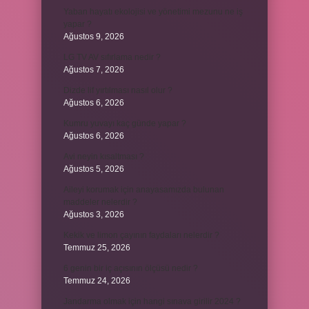
Yaban hayatı ekolojisi ve yönetimi mezunu ne iş
yapar ?
Ağustos 9, 2026
LG TV AV sıfırlama nedir ?
Ağustos 7, 2026
Dizde lif yırtılması nasıl olur ?
Ağustos 6, 2026
Kumru yuvayı kaç günde yapar ?
Ağustos 6, 2026
Avi neyin kısaltması ?
Ağustos 5, 2026
Aileyi korumak için anayasamızda bulunan
maddeler nelerdir ?
Ağustos 3, 2026
Kekik ve limon çayının faydaları nelerdir ?
Temmuz 25, 2026
6 genin bir iç açısının ölçüsü nedir ?
Temmuz 24, 2026
Jandarma olmak için hangi sınava girilir 2024 ?