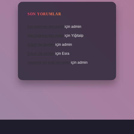
SON YORUMLAR
İran halkının dini nedir
için
admin
İran halkının dini nedir
için
Yiğitalp
Erbah ne demek
için
admin
Erbah ne demek
için
Esra
Ukrayna’nın eski adı nedir
için
admin
ni giriş