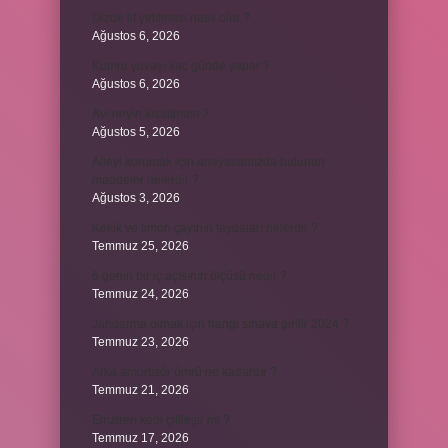
Dizde lif yırtılması nasıl olur ?
Ağustos 6, 2026
Kumru yuvayı kaç günde yapar ?
Ağustos 6, 2026
Avi neyin kısaltması ?
Ağustos 5, 2026
Aileyi korumak için anayasamızda bulunan
maddeler nelerdir ?
Ağustos 3, 2026
Kekik ve limon çayının faydaları nelerdir ?
Temmuz 25, 2026
6 genin bir iç açısının ölçüsü nedir ?
Temmuz 24, 2026
Jandarma olmak için hangi sınava girilir 2024 ?
Temmuz 23, 2026
Arka amortisör ömrü ne kadardır ?
Temmuz 21, 2026
Emziren kedi çiftleşir mi ?
Temmuz 17, 2026