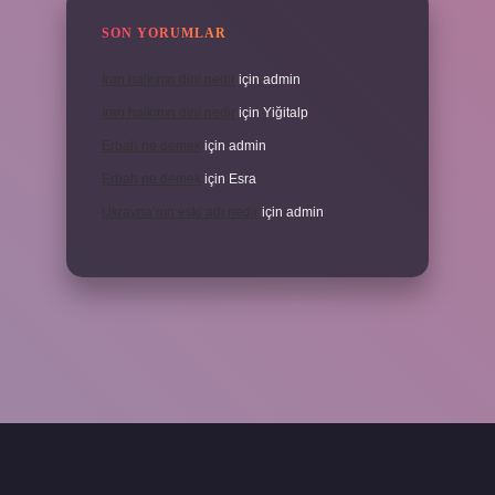
SON YORUMLAR
İran halkının dini nedir
için
admin
İran halkının dini nedir
için
Yiğitalp
Erbah ne demek
için
admin
Erbah ne demek
için
Esra
Ukrayna’nın eski adı nedir
için
admin
ni giriş