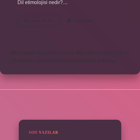
Dil etimolojisi nedir?…
Insicam
Devamını okuyun
Yorum Bırak
Ne
Demek
Etimoloji
https://www.diyetforum.com.tr
https://heceegitim.com.tr
https://eyh.com.tr
knight online
nttgame
Sitemap
SIDEBAR
SON YAZILAR