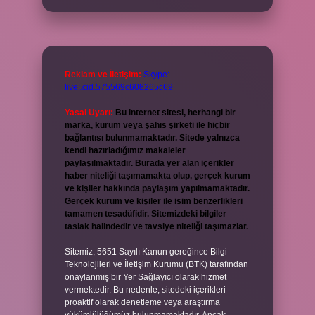
Reklam ve İletişim:
Skype:
live:.cid.575569c608265c69
Yasal Uyarı:
Bu internet sitesi, herhangi bir
marka, kurum veya şahıs şirketi ile hiçbir
bağlantısı bulunmamaktadır. Sitede yalnızca
kendi hazırladığımız makaleler
paylaşılmaktadır. Burada yer alan içerikler
haber niteliği taşımamakta olup, gerçek kurum
ve kişiler hakkında paylaşım yapılmamaktadır.
Gerçek kurum ve kişiler ile isim benzerlikleri
tamamen tesadüfidir. Sitemizdeki bilgiler
taslak halindedir ve tavsiye niteliği taşımazlar.
Sitemiz, 5651 Sayılı Kanun gereğince Bilgi
Teknolojileri ve İletişim Kurumu (BTK) tarafından
onaylanmış bir Yer Sağlayıcı olarak hizmet
vermektedir. Bu nedenle, sitedeki içerikleri
proaktif olarak denetleme veya araştırma