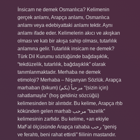
İnsicam ne demek Osmanlıca? Kelimenin
gerçek anlamı, Arapça anlamı, Osmanlıca
anlamı veya edebiyattaki anlamı tektir. Aynı
anlamı ifade eder. Kelimelerin akıcı ve akışkan
olması ve katı bir akışa sahip olması, tutarlılık
anlamına gelir. Tutarlılık insicam ne demek?
Türk Dil Kurumu sözlüğünde bağdaşıklık,
“tekdüzelik, tutarlılık, bağdaşıklık” olarak
tanımlanmaktadır. Merhaba ne demek
etimoloji? Merhaba – Nişanyan Sözlük. Arapça
marḥaban (bikum) مرحباً (بكم) “(sizin için)
rahatlamayla” (hoş geldiniz sözcüğü)
kelimesinden bir alıntıdır. Bu kelime, Arapça rḥb
kökünden gelen marḥab مرحب “tazelik”
kelimesinin zarfıdır. Bu kelime, +an ekiyle
Mafˁal ölçüsünde Arapça raḥaba رحب “geniş
ve ferahtı, beni rahat ettirdi” fiilinin mastarıdır.