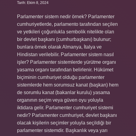
Tarih: Ekim 8, 2024
Parlamenter sistem nedir örnek? Parlamenter
cumhuriyetlerde, parlamento tarafından seçilen
ve yetkileri çoğunlukla sembolik nitelikte olan
bir devlet başkanı (cumhurbaşkanı) bulunur;
bunlara örnek olarak Almanya, İtalya ve
Hindistan verilebilir. Parlamenter sistem nasıl
işler? Parlamenter sistemlerde yürütme organı
yasama organı tarafından belirlenir. Hükümet
biçiminin cumhuriyet olduğu parlamenter
sistemlerde hem sorumsuz kanat (başkan) hem
de sorumlu kanat (bakanlar kurulu) yasama
organının seçim veya güven oyu yoluyla
iktidara gelir. Parlamenter cumhuriyet sistemi
nedir? Parlamenter cumhuriyet, devlet başkanı
olacak kişilerin seçimler yoluyla seçildiği bir
parlamenter sistemdir. Başkanlık veya yarı