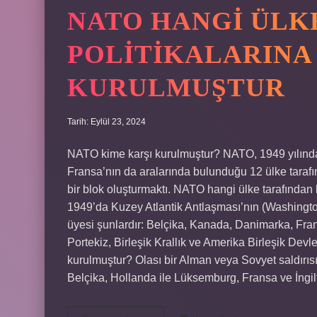
NATO HANGI ÜLK
POLITIKALARINA
KURULMUŞTUR
Tarih: Eylül 23, 2024
NATO kime karşı kurulmuştur? NATO, 1949 yılında
Fransa’nın da aralarında bulunduğu 12 ülke tarafınd
bir blok oluşturmaktı. NATO hangi ülke tarafında
1949’da Kuzey Atlantik Antlaşması’nın (Washington
üyesi şunlardır: Belçika, Kanada, Danimarka, Fran
Portekiz, Birleşik Krallık ve Amerika Birleşik Devl
kurulmuştur? Olası bir Alman veya Sovyet saldırıs
Belçika, Hollanda ile Lüksemburg, Fransa ve İngi