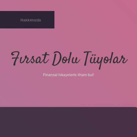
Hakkımızda
Fırsat Dolu Tüyolar
Finansal hikayelerle ilham bul!