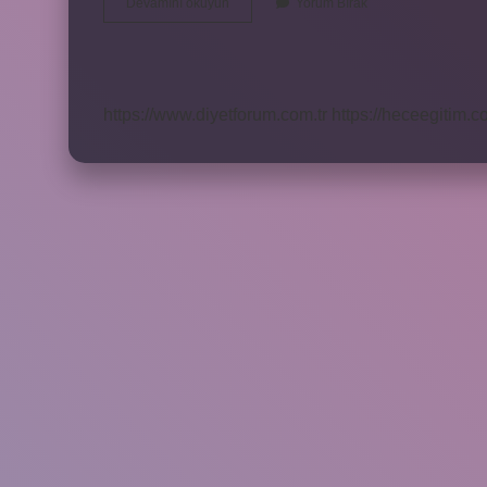
Nato
Devamını okuyun
Yorum Bırak
Hangi
Ülkenin
Politikalarına
Karşı
Kurulmuştur
https://www.diyetforum.com.tr
https://heceegitim.c