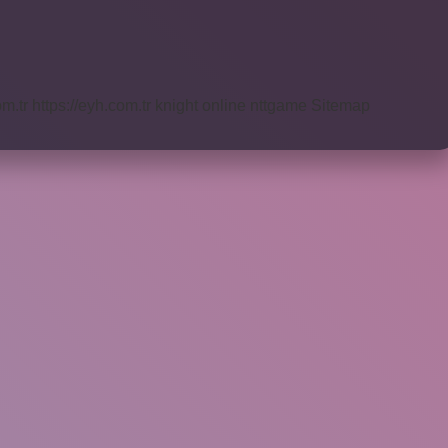
om.tr
https://eyh.com.tr
knight online
nttgame
Sitemap