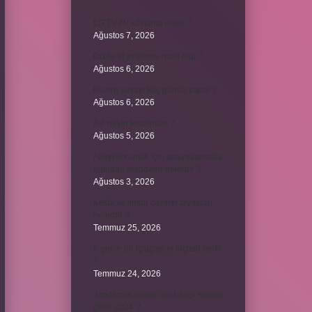
LG TV AV sıfırlama nedir ?
Ağustos 7, 2026
Dizde lif yırtılması nasıl olur ?
Ağustos 6, 2026
Kumru yuvayı kaç günde yapar ?
Ağustos 6, 2026
Avi neyin kısaltması ?
Ağustos 5, 2026
Aileyi korumak için anayasamızda
bulunan maddeler nelerdir ?
Ağustos 3, 2026
Kekik ve limon çayının faydaları
nelerdir ?
Temmuz 25, 2026
6 genin bir iç açısının ölçüsü nedir
?
Temmuz 24, 2026
Jandarma olmak için hangi sınava
girilir 2024 ?