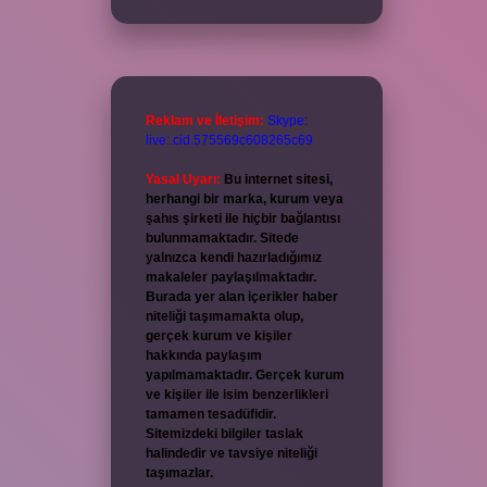
Reklam ve İletişim:
Skype:
live:.cid.575569c608265c69
Yasal Uyarı:
Bu internet sitesi,
herhangi bir marka, kurum veya
şahıs şirketi ile hiçbir bağlantısı
bulunmamaktadır. Sitede
yalnızca kendi hazırladığımız
makaleler paylaşılmaktadır.
Burada yer alan içerikler haber
niteliği taşımamakta olup,
gerçek kurum ve kişiler
hakkında paylaşım
yapılmamaktadır. Gerçek kurum
ve kişiler ile isim benzerlikleri
tamamen tesadüfidir.
Sitemizdeki bilgiler taslak
halindedir ve tavsiye niteliği
taşımazlar.