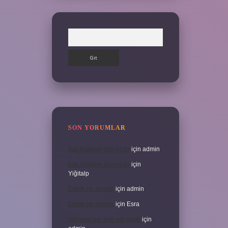
Arama
SON YORUMLAR
İran halkının dini nedir
için
admin
İran halkının dini nedir
için
Yiğitalp
Erbah ne demek
için
admin
Erbah ne demek
için
Esra
Ukrayna’nın eski adı nedir
için