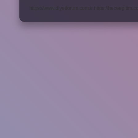
https://www.diyetforum.com.tr
https://heceegitim.c