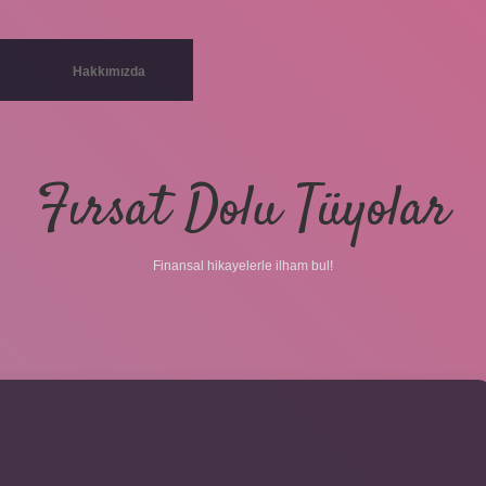
Hakkımızda
Fırsat Dolu Tüyolar
Finansal hikayelerle ilham bul!