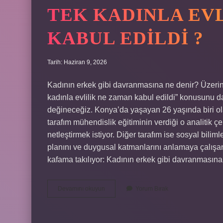
TEK KADINLA EV
KABUL EDILDI ?
Tarih: Haziran 9, 2026
Kadının erkek gibi davranmasına ne denir? Üze
kadınla evlilik ne zaman kabul edildi” konusunu 
değineceğiz. Konya’da yaşayan 26 yaşında biri ol
tarafım mühendislik eğitiminin verdiği o analitik 
netleştirmek istiyor. Diğer tarafım ise sosyal bilim
planını ve duygusal katmanlarını anlamaya çalışan 
kafama takılıyor: Kadının erkek gibi davranmasına 
Tek
Devamını okuyun
Yorum Bırak
kadınla
evlilik
ne