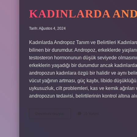
zaman
kabul
KADINLARDA AND
edildi
?
Tarih: Ağustos 4, 2024
Kadınlarda Andropoz Tanım ve Belirtileri Kadınla
bilinen bir durumdur. Andropoz, erkeklerde yaşlan
testosteron hormonunun düşük seviyede olmasının
erkeklerin yaşadığı bir durumdur ancak kadınlarda
andropozun kadınlara özgü bir halidir ve aynı belir
vücut yağının artması, güç kaybı, libido düşüklüğü
uykusuzluk, cilt problemleri, kas ve kemik ağrıları
andropozun tedavisi, belirtilerinin kontrol altına 
Kadınlarda
Devamını okuyun
10 Yorum
andropoz
nedir