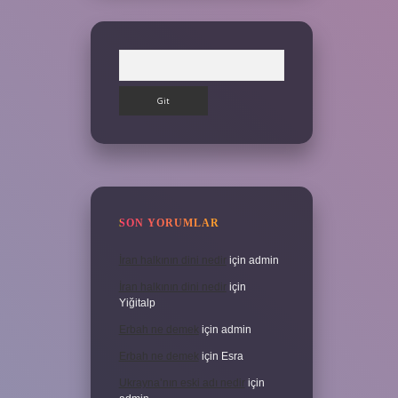
Arama
SON YORUMLAR
İran halkının dini nedir
için
admin
İran halkının dini nedir
için
Yiğitalp
Erbah ne demek
için
admin
Erbah ne demek
için
Esra
Ukrayna’nın eski adı nedir
için