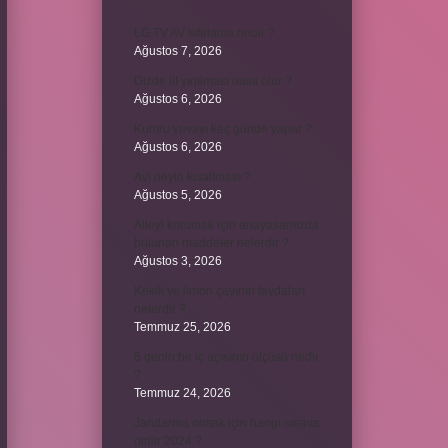
LG TV AV sıfırlama nedir ?
Ağustos 7, 2026
Dizde lif yırtılması nasıl olur ?
Ağustos 6, 2026
Kumru yuvayı kaç günde yapar ?
Ağustos 6, 2026
Avi neyin kısaltması ?
Ağustos 5, 2026
Aileyi korumak için anayasamızda
bulunan maddeler nelerdir ?
Ağustos 3, 2026
Kekik ve limon çayının faydaları
nelerdir ?
Temmuz 25, 2026
6 genin bir iç açısının ölçüsü nedir
?
Temmuz 24, 2026
Jandarma olmak için hangi sınava
girilir 2024 ?