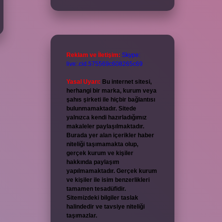
Reklam ve İletişim:
Skype:
live:.cid.575569c608265c69
Yasal Uyarı:
Bu internet sitesi,
herhangi bir marka, kurum veya
şahıs şirketi ile hiçbir bağlantısı
bulunmamaktadır. Sitede
yalnızca kendi hazırladığımız
makaleler paylaşılmaktadır.
Burada yer alan içerikler haber
niteliği taşımamakta olup,
gerçek kurum ve kişiler
hakkında paylaşım
yapılmamaktadır. Gerçek kurum
ve kişiler ile isim benzerlikleri
tamamen tesadüfidir.
Sitemizdeki bilgiler taslak
halindedir ve tavsiye niteliği
taşımazlar.