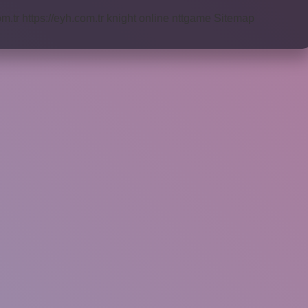
om.tr
https://eyh.com.tr
knight online
nttgame
Sitemap