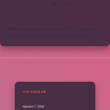
Kan
Devamını okuyun
Yorum Bırak
Asit
Mi
Baz
Mı
https://www.diyetforum.com.tr
https://heceegitim.com.tr
https://eyh.com.tr
knight online
nttgame
Sitemap
SIDEBAR
SON YAZILAR
LG TV AV sıfırlama nedir ?
Ağustos 7, 2026