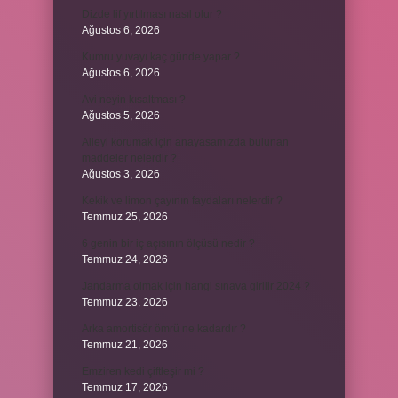
Dizde lif yırtılması nasıl olur ?
Ağustos 6, 2026
Kumru yuvayı kaç günde yapar ?
Ağustos 6, 2026
Avi neyin kısaltması ?
Ağustos 5, 2026
Aileyi korumak için anayasamızda bulunan
maddeler nelerdir ?
Ağustos 3, 2026
Kekik ve limon çayının faydaları nelerdir ?
Temmuz 25, 2026
6 genin bir iç açısının ölçüsü nedir ?
Temmuz 24, 2026
Jandarma olmak için hangi sınava girilir 2024 ?
Temmuz 23, 2026
Arka amortisör ömrü ne kadardır ?
Temmuz 21, 2026
Emziren kedi çiftleşir mi ?
Temmuz 17, 2026