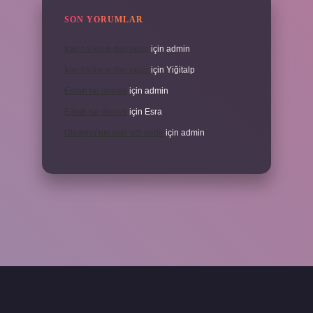
SON YORUMLAR
İran halkının dini nedir
için
admin
İran halkının dini nedir
için
Yiğitalp
Erbah ne demek
için
admin
Erbah ne demek
için
Esra
Ukrayna’nın eski adı nedir
için
admin
i giriş