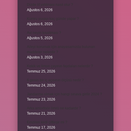
Dizde lif yırtılması nasıl olur ?
Ağustos 6, 2026
Kumru yuvayı kaç günde yapar ?
Ağustos 6, 2026
Avi neyin kısaltması ?
Ağustos 5, 2026
Aileyi korumak için anayasamızda bulunan
maddeler nelerdir ?
Ağustos 3, 2026
Kekik ve limon çayının faydaları nelerdir ?
Temmuz 25, 2026
6 genin bir iç açısının ölçüsü nedir ?
Temmuz 24, 2026
Jandarma olmak için hangi sınava girilir 2024 ?
Temmuz 23, 2026
Arka amortisör ömrü ne kadardır ?
Temmuz 21, 2026
Emziren kedi çiftleşir mi ?
Temmuz 17, 2026