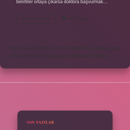
belirtiler ortaya çıkarsa doktora başvurmak…
Apandisitte
Devamını okuyun
Yorum Bırak
Ağrı
Önce
Nerede
Başlar
https://www.diyetforum.com.tr
https://heceegitim.com.tr
https://eyh.com.tr
knight online
nttgame
Sitemap
SIDEBAR
SON YAZILAR