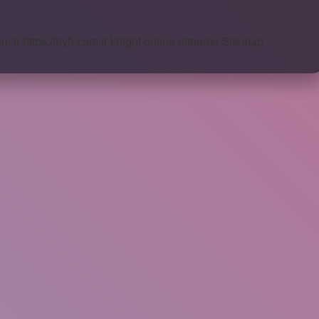
om.tr
https://eyh.com.tr
knight online
nttgame
Sitemap