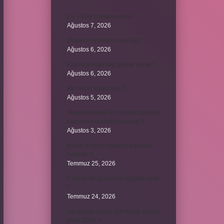
LG TV AV sıfırlama nedir ?
Ağustos 7, 2026
Dizde lif yırtılması nasıl olur ?
Ağustos 6, 2026
Kumru yuvayı kaç günde yapar ?
Ağustos 6, 2026
Avi neyin kısaltması ?
Ağustos 5, 2026
Aileyi korumak için anayasamızda
bulunan maddeler nelerdir ?
Ağustos 3, 2026
Kekik ve limon çayının faydaları
nelerdir ?
Temmuz 25, 2026
6 genin bir iç açısının ölçüsü nedir
?
Temmuz 24, 2026
Jandarma olmak için hangi sınava
girilir 2024 ?