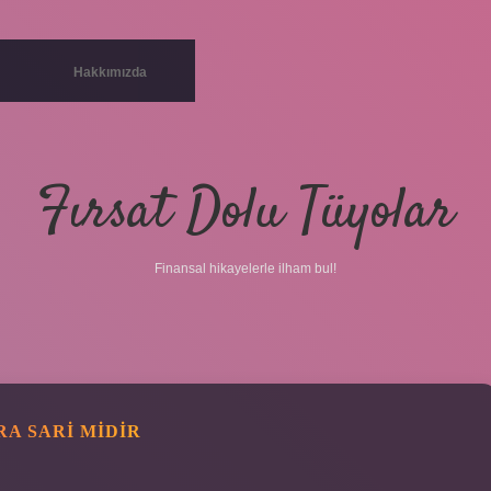
Hakkımızda
Fırsat Dolu Tüyolar
Finansal hikayelerle ilham bul!
RA SARI MIDIR