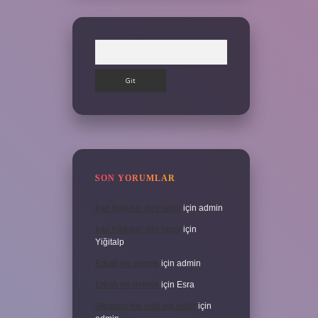
Arama
SON YORUMLAR
İran halkının dini nedir
için
admin
İran halkının dini nedir
için
Yiğitalp
Erbah ne demek
için
admin
Erbah ne demek
için
Esra
Ukrayna’nın eski adı nedir
için