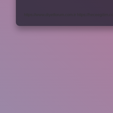
Paylaşımı
Nasıl
Hesaplanır
https://www.diyetforum.com.tr
https://heceegitim.c