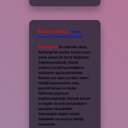
Reklam ve İletişim:
Skype:
live:.cid.575569c608265c69
Yasal Uyarı:
Bu internet sitesi,
herhangi bir marka, kurum veya
şahıs şirketi ile hiçbir bağlantısı
bulunmamaktadır. Sitede
yalnızca kendi hazırladığımız
makaleler paylaşılmaktadır.
Burada yer alan içerikler haber
niteliği taşımamakta olup,
gerçek kurum ve kişiler
hakkında paylaşım
yapılmamaktadır. Gerçek kurum
ve kişiler ile isim benzerlikleri
tamamen tesadüfidir.
Sitemizdeki bilgiler taslak
halindedir ve tavsiye niteliği
taşımazlar.