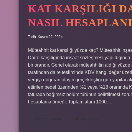
KAT KARŞILIĞI D
NASIL HESAPLAN
Tarih: Kasım 22, 2024
Müteahhit kat karşılığı yüzde kaç? Müteahhit inşa
Daire karşılığında inşaat sözleşmesi yapıldığında m
bir orandır. Genel olarak müteahhitin aldığı yüzd
tarafından daire tesliminde KDV hangi değer üzer
vergiyi doğuran olayın gerçekleştiği gün yapılacak
ettirilen bedel üzerinden %1 veya %18 oranında K
faturada bağımsız bölüm türünün belirtilmesi zorun
hesaplama örneği: Toplam alanı 1000…
Kat
Devamını okuyun
Yorum Bırak
Karşılığı
Daire