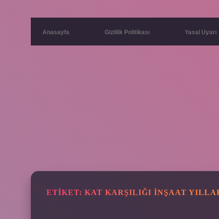
Anasayfa
Gizlilik Politikası
Yasal Uyarı
ETIKET:
KAT KARŞILIĞI INŞAAT YILLA