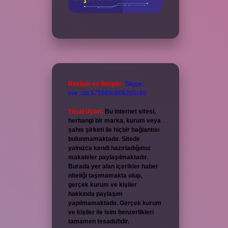
Reklam ve İletişim:
Skype:
live:.cid.575569c608265c69
Yasal Uyarı:
Bu internet sitesi,
herhangi bir marka, kurum veya
şahıs şirketi ile hiçbir bağlantısı
bulunmamaktadır. Sitede
yalnızca kendi hazırladığımız
makaleler paylaşılmaktadır.
Burada yer alan içerikler haber
niteliği taşımamakta olup,
gerçek kurum ve kişiler
hakkında paylaşım
yapılmamaktadır. Gerçek kurum
ve kişiler ile isim benzerlikleri
tamamen tesadüfidir.