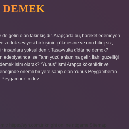
E DEMEK
 de geliri olan fakir kişidir. Arapçada bu, hareket edemeyen
e zorluk seviyesi bir kişinin çökmesine ve onu bilinçsiz,
akir insanlara yoksul denir. Tasavvufta dîdâr ne demek?
 edebiyatında ise Tanrı yüzü anlamına gelir. İlahi güzelliği
 demek isim olarak? “Yunus” ismi Arapça kökenlidir ve
eleneğinde önemli bir yere sahip olan Yunus Peygamber’in
nus Peygamber’in dev…
om.tr
https://eyh.com.tr
knight online
nttgame
Sitemap