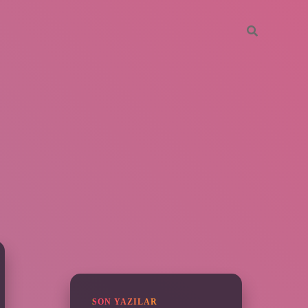
SIDEBAR
https://elexbetgiris.org/
betbox giriş
betexper yeni giriş
SON YAZILAR