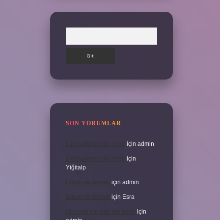
Arama
SON YORUMLAR
İran halkının dini nedir
için
admin
İran halkının dini nedir
için
Yiğitalp
Erbah ne demek
için
admin
Erbah ne demek
için
Esra
Ukrayna’nın eski adı nedir
için