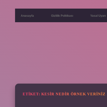
Anasayfa
Gizlilik Politikası
Yasal Uyarı
ETIKET:
KESIR NEDIR ÖRNEK VERINIZ