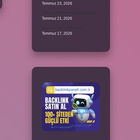
Temmuz 23, 2026
Arka amortisör ömrü ne kadardır ?
Temmuz 21, 2026
Emziren kedi çiftleşir mi ?
Temmuz 17, 2026