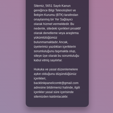
Sitemiz, 5651 Sayılı Kanun
gereğince Bilgi Teknolojileri ve
İletişim Kurumu (BTK) tarafından
onaylanmış bir Yer Sağlayıcı
olarak hizmet vermektedir. Bu
nedenle, sitedeki içerikleri proaktif
olarak denetleme veya araştırma
yükümlülüğümüz
bulunmamaktadır. Ancak,
üyelerimiz yazdıkları içeriklerin
sorumluluğunu taşımakta olup,
siteye üye olarak bu sorumluluğu
kabul etmiş sayılırlar.
Hukuka ve yasal düzenlemelere
aykırı olduğunu düşündüğünüz
içerikleri,
backlinkpanelicomtr@gmail.com
adresine bildirmeniz halinde, ilgili
içerikler yasal süre içerisinde
sitemizden kaldırılacaktır.