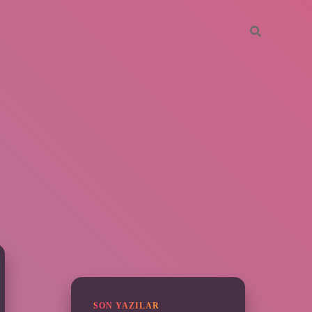
SIDEBAR
https://elexbetgiris.org/
betbox giriş
betexper yeni giriş
SON YAZILAR