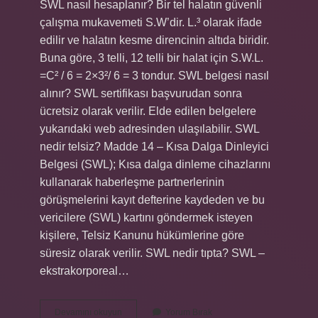
SWL nasıl hesaplanır? Bir tel halatın güvenli
çalışma mukavemeti S.W’dir. L.³ olarak ifade
edilir ve halatın kesme direncinin altıda biridir.
Buna göre, 3 telli, 12 telli bir halat için S.W.L.
=C² / 6 = 2×3²/ 6 = 3 tondur. SWL belgesi nasıl
alınır? SWL sertifikası başvurudan sonra
ücretsiz olarak verilir. Elde edilen belgelere
yukarıdaki web adresinden ulaşılabilir. SWL
nedir telsiz? Madde 14 – Kısa Dalga Dinleyici
Belgesi (SWL); Kısa dalga dinleme cihazlarını
kullanarak haberleşme partnerlerinin
görüşmelerini kayıt defterine kaydeden ve bu
vericilere (SWL) kartını göndermek isteyen
kişilere, Telsiz Kanunu hükümlerine göre
süresiz olarak verilir. SWL nedir tıpta? SWL –
ekstrakorporeal…
Swl
Devamını okuyun
Yorum Bırak