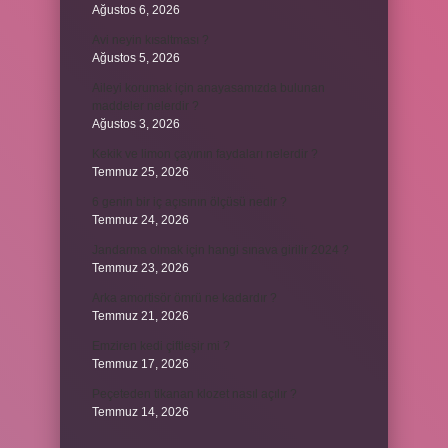
Ağustos 6, 2026
Avi neyin kısaltması ?
Ağustos 5, 2026
Aileyi korumak için anayasamızda bulunan
maddeler nelerdir ?
Ağustos 3, 2026
Kekik ve limon çayının faydaları nelerdir ?
Temmuz 25, 2026
6 genin bir iç açısının ölçüsü nedir ?
Temmuz 24, 2026
Jandarma olmak için hangi sınava girilir 2024 ?
Temmuz 23, 2026
Arka amortisör ömrü ne kadardır ?
Temmuz 21, 2026
Emziren kedi çiftleşir mi ?
Temmuz 17, 2026
Peçeteden tikanan klozet nasıl açılır ?
Temmuz 14, 2026