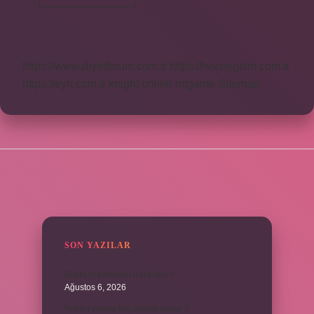
Nasıl
Yapılır
https://www.diyetforum.com.tr
https://heceegitim.com.tr
https://eyh.com.tr
knight online
nttgame
Sitemap
SIDEBAR
SON YAZILAR
Dizde lif yırtılması nasıl olur ?
Ağustos 6, 2026
Kumru yuvayı kaç günde yapar ?