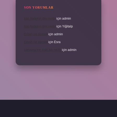
SON YORUMLAR
İran halkının dini nedir
için
admin
İran halkının dini nedir
için
Yiğitalp
Erbah ne demek
için
admin
Erbah ne demek
için
Esra
Ukrayna’nın eski adı nedir
için
admin
yeni giriş