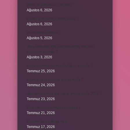
Dizde lif yırtılması nasıl olur ?
Ağustos 6, 2026
Kumru yuvayı kaç günde yapar ?
Ağustos 6, 2026
Avi neyin kısaltması ?
Ağustos 5, 2026
Aileyi korumak için anayasamızda bulunan
maddeler nelerdir ?
Ağustos 3, 2026
Kekik ve limon çayının faydaları nelerdir ?
Temmuz 25, 2026
6 genin bir iç açısının ölçüsü nedir ?
Temmuz 24, 2026
Jandarma olmak için hangi sınava girilir 2024 ?
Temmuz 23, 2026
Arka amortisör ömrü ne kadardır ?
Temmuz 21, 2026
Emziren kedi çiftleşir mi ?
Temmuz 17, 2026