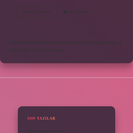
Kirpi
Devamını okuyun
Yorum Bırak
Ele
Alınır
Mı
https://www.diyetforum.com.tr
https://heceegitim.com.tr
https://eyh.com.tr
Sitemap
SIDEBAR
SON YAZILAR
Parfüm gider yazilir mi ?