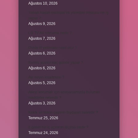
Ağustos 10, 2026
Yaban hayatı ekolojisi ve yönetimi mezunu ne iş
yapar ?
Ağustos 9, 2026
LG TV AV sıfırlama nedir ?
Ağustos 7, 2026
Dizde lif yırtılması nasıl olur ?
Ağustos 6, 2026
Kumru yuvayı kaç günde yapar ?
Ağustos 6, 2026
Avi neyin kısaltması ?
Ağustos 5, 2026
Aileyi korumak için anayasamızda bulunan
maddeler nelerdir ?
Ağustos 3, 2026
Kekik ve limon çayının faydaları nelerdir ?
Temmuz 25, 2026
6 genin bir iç açısının ölçüsü nedir ?
Temmuz 24, 2026