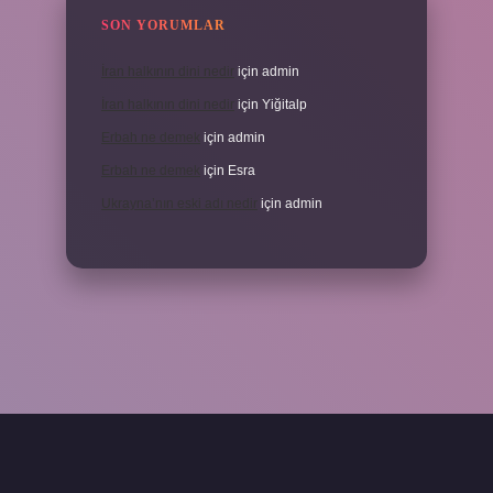
SON YORUMLAR
İran halkının dini nedir
için
admin
İran halkının dini nedir
için
Yiğitalp
Erbah ne demek
için
admin
Erbah ne demek
için
Esra
Ukrayna’nın eski adı nedir
için
admin
ni giriş