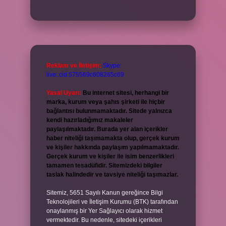
Reklam ve İletişim:
Skype:
live:.cid.575569c608265c69
Yasal Uyarı:
Bu internet sitesi, herhangi bir
marka, kurum veya şahıs şirketi ile hiçbir
bağlantısı bulunmamaktadır. Sitede yalnızca
kendi hazırladığımız makaleler
paylaşılmaktadır. Burada yer alan içerikler
haber niteliği taşımamakta olup, gerçek kurum
ve kişiler hakkında paylaşım yapılmamaktadır.
Gerçek kurum ve kişiler ile isim benzerlikleri
tamamen tesadüfidir. Sitemizdeki bilgiler
taslak halindedir ve tavsiye niteliği taşımazlar.
Sitemiz, 5651 Sayılı Kanun gereğince Bilgi
Teknolojileri ve İletişim Kurumu (BTK) tarafından
onaylanmış bir Yer Sağlayıcı olarak hizmet
vermektedir. Bu nedenle, sitedeki içerikleri