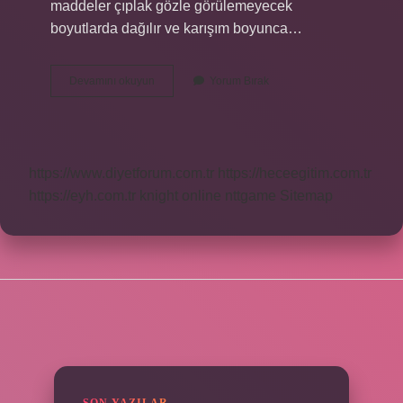
maddeler çıplak gözle görülemeyecek
boyutlarda dağılır ve karışım boyunca…
Kolonya
Devamını okuyun
Yorum Bırak
Ne
Tür
Bir
Karışımdır
https://www.diyetforum.com.tr
https://heceegitim.com.tr
https://eyh.com.tr
knight online
nttgame
Sitemap
SIDEBAR