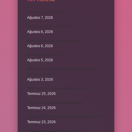
SON YAZILAR
LG TV AV sıfırlama nedir ?
Ağustos 7, 2026
Dizde lif yırtılması nasıl olur ?
Ağustos 6, 2026
Kumru yuvayı kaç günde yapar ?
Ağustos 6, 2026
Avi neyin kısaltması ?
Ağustos 5, 2026
Aileyi korumak için anayasamızda bulunan
maddeler nelerdir ?
Ağustos 3, 2026
Kekik ve limon çayının faydaları nelerdir ?
Temmuz 25, 2026
6 genin bir iç açısının ölçüsü nedir ?
Temmuz 24, 2026
Jandarma olmak için hangi sınava girilir 2024 ?
Temmuz 23, 2026
Arka amortisör ömrü ne kadardır ?