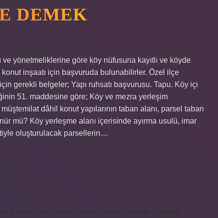
NE DEMEK
pı ve yönetmeliklerine göre köy nüfusuna kayıtlı ve köyde
konut inşaatı için başvuruda bulunabilirler. Özel ilçe
çin gerekli belgeler; Yapı ruhsatı başvurusu. Tapu. Köy içi
ğinin 51. maddesine göre; Köy ve mezra yerleşim
e müştemilat dâhil konut yapılarının taban alanı, parsel taban
ünür mü? Köy yerleşme alanı içerisinde ayırma usulü, imar
iyle oluşturulacak parsellerin…
om.tr
https://eyh.com.tr
knight online
nttgame
Sitemap