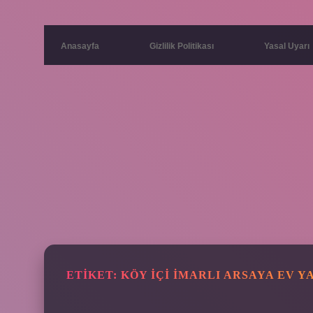
Anasayfa
Gizlilik Politikası
Yasal Uyarı
ETIKET:
KÖY IÇI IMARLI ARSAYA EV YA