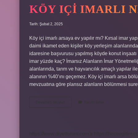
KÖY IÇI IMARLI 
Tarih: Şubat 2, 2025
Köy içi imarlı arsaya ev yapılır mı? Kırsal imar ya
daimi ikamet eden kişiler köy yerleşim alanlarında 
idaresine başvurusu yapılmış köyde konut inşaatı i
imar yüzde kaç? İmarsız Alanların İmar Yönetmeli
alanlarında, tarım ve hayvancılık amaçlı yapılar il
alanının %40’ını geçemez. Köy içi imarlı arsa böl
mevzuatına göre plansız alanların bölünmesi suret
Köy
Devamını okuyun
Yorum Bırak
Içi
Imarlı
Ne
Demek
https://www.diyetforum.com.tr
https://heceegitim.c