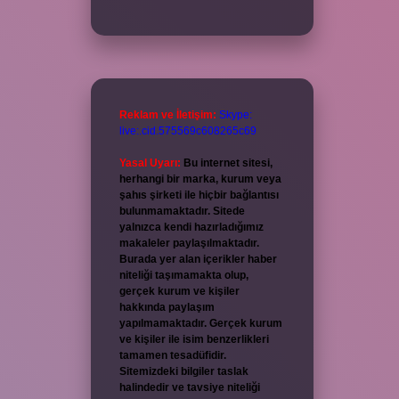
Reklam ve İletişim:
Skype:
live:.cid.575569c608265c69
Yasal Uyarı:
Bu internet sitesi,
herhangi bir marka, kurum veya
şahıs şirketi ile hiçbir bağlantısı
bulunmamaktadır. Sitede
yalnızca kendi hazırladığımız
makaleler paylaşılmaktadır.
Burada yer alan içerikler haber
niteliği taşımamakta olup,
gerçek kurum ve kişiler
hakkında paylaşım
yapılmamaktadır. Gerçek kurum
ve kişiler ile isim benzerlikleri
tamamen tesadüfidir.
Sitemizdeki bilgiler taslak
halindedir ve tavsiye niteliği