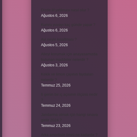
Dizde lif yırtılması nasıl olur ?
Ağustos 6, 2026
Kumru yuvayı kaç günde yapar ?
Ağustos 6, 2026
Avi neyin kısaltması ?
Ağustos 5, 2026
Aileyi korumak için anayasamızda
bulunan maddeler nelerdir ?
Ağustos 3, 2026
Kekik ve limon çayının faydaları
nelerdir ?
Temmuz 25, 2026
6 genin bir iç açısının ölçüsü nedir
?
Temmuz 24, 2026
Jandarma olmak için hangi sınava
girilir 2024 ?
Temmuz 23, 2026
Arka amortisör ömrü ne kadardır ?