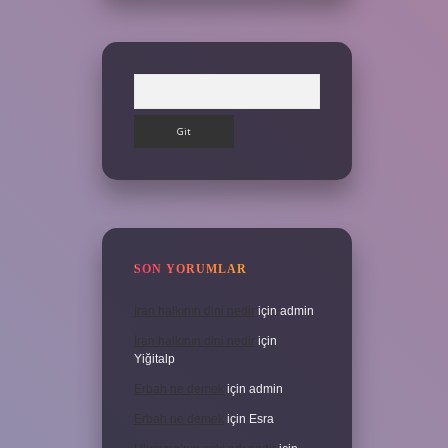
Arama
SON YORUMLAR
İran halkının dini nedir
için
admin
İran halkının dini nedir
için
Yiğitalp
Erbah ne demek
için
admin
Erbah ne demek
için
Esra