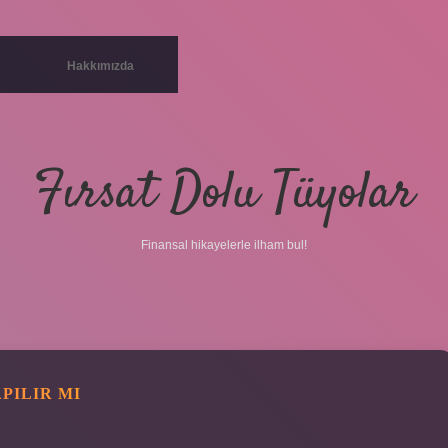
Hakkımızda
Fırsat Dolu Tüyolar
Finansal hikayelerle ilham bul!
PILIR MI