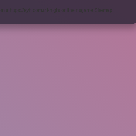
om.tr
https://eyh.com.tr
knight online
nttgame
Sitemap