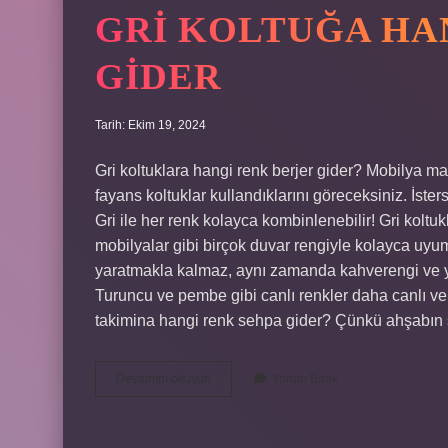
GRI KOLTUĞA HA
GIDER
Tarih: Ekim 19, 2024
Gri koltuklara hangi renk berjer gider? Mobilya ma
fayans koltuklar kullandıklarını göreceksiniz. İster
Gri ile her renk kolayca kombinlenebilir! Gri koltu
mobilyalar gibi birçok duvar rengiyle kolayca uyu
yaratmakla kalmaz, aynı zamanda kahverengi ve yeş
Turuncu ve pembe gibi canlı renkler daha canlı ve d
takimina hangi renk sehpa gider? Çünkü ahşabın s
Gri
Devamını okuyun
Yorum Bırak
Koltuğa
Hangi
Renk