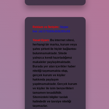
Reklam ve İletişim:
Skype:
live:.cid.575569c608265c69
Yasal Uyarı:
Bu internet sitesi,
herhangi bir marka, kurum veya
şahıs şirketi ile hiçbir bağlantısı
bulunmamaktadır. Sitede
yalnızca kendi hazırladığımız
makaleler paylaşılmaktadır.
Burada yer alan içerikler haber
niteliği taşımamakta olup,
gerçek kurum ve kişiler
hakkında paylaşım
yapılmamaktadır. Gerçek kurum
ve kişiler ile isim benzerlikleri
tamamen tesadüfidir.
Sitemizdeki bilgiler taslak
halindedir ve tavsiye niteliği
taşımazlar.