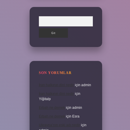
Arama
SON YORUMLAR
İran halkının dini nedir
için
admin
İran halkının dini nedir
için
Yiğitalp
Erbah ne demek
için
admin
Erbah ne demek
için
Esra
Ukrayna’nın eski adı nedir
için