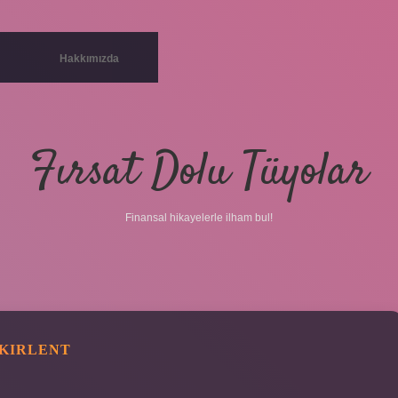
Hakkımızda
Fırsat Dolu Tüyolar
Finansal hikayelerle ilham bul!
 KIRLENT