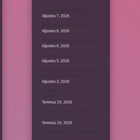
LG TV AV sıfırlama nedir ?
Ağustos 7, 2026
Dizde lif yırtılması nasıl olur ?
Ağustos 6, 2026
Kumru yuvayı kaç günde yapar ?
Ağustos 6, 2026
Avi neyin kısaltması ?
Ağustos 5, 2026
Aileyi korumak için anayasamızda
bulunan maddeler nelerdir ?
Ağustos 3, 2026
Kekik ve limon çayının faydaları
nelerdir ?
Temmuz 25, 2026
6 genin bir iç açısının ölçüsü nedir
?
Temmuz 24, 2026
Jandarma olmak için hangi sınava
girilir 2024 ?