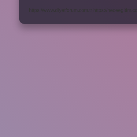
Berjer
Gider
https://www.diyetforum.com.tr
https://heceegitim.c