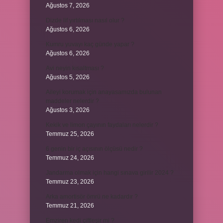
Ağustos 7, 2026
Dizde lif yırtılması nasıl olur ?
Ağustos 6, 2026
Kumru yuvayı kaç günde yapar ?
Ağustos 6, 2026
Avi neyin kısaltması ?
Ağustos 5, 2026
Aileyi korumak için anayasamızda bulunan
maddeler nelerdir ?
Ağustos 3, 2026
Kekik ve limon çayının faydaları nelerdir ?
Temmuz 25, 2026
6 genin bir iç açısının ölçüsü nedir ?
Temmuz 24, 2026
Jandarma olmak için hangi sınava girilir 2024 ?
Temmuz 23, 2026
Arka amortisör ömrü ne kadardır ?
Temmuz 21, 2026
Emziren kedi çiftleşir mi ?