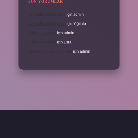
SON YORUMLAR
İran halkının dini nedir
için
admin
İran halkının dini nedir
için
Yiğitalp
Erbah ne demek
için
admin
Erbah ne demek
için
Esra
Ukrayna’nın eski adı nedir
için
admin
eni giriş