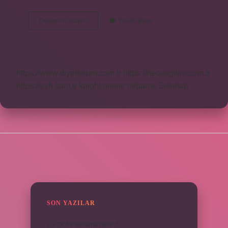
Lider
Devamını okuyun
Yorum Bırak
Kime
Denir
Ve
Özellikleri
Nelerdir
https://www.diyetforum.com.tr
https://heceegitim.com.tr
https://eyh.com.tr
knight online
nttgame
Sitemap
SIDEBAR
SON YAZILAR
LG TV AV sıfırlama nedir ?