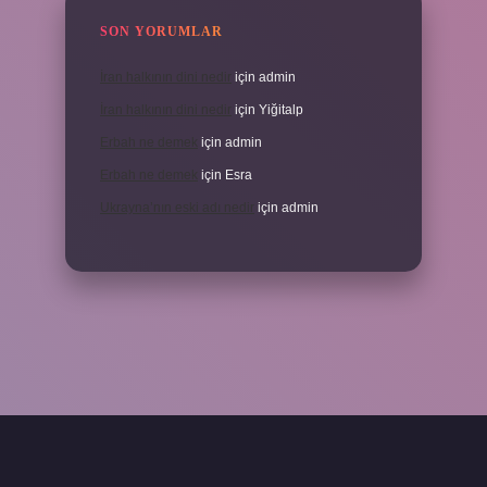
SON YORUMLAR
İran halkının dini nedir
için
admin
İran halkının dini nedir
için
Yiğitalp
Erbah ne demek
için
admin
Erbah ne demek
için
Esra
Ukrayna’nın eski adı nedir
için
admin
ni giriş