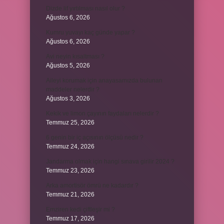
Dizde lif yırtılması nasıl olur ?
Ağustos 6, 2026
Kumru yuvayı kaç günde yapar ?
Ağustos 6, 2026
Avi neyin kısaltması ?
Ağustos 5, 2026
Aileyi korumak için anayasamızda bulunan
maddeler nelerdir ?
Ağustos 3, 2026
Kekik ve limon çayının faydaları nelerdir ?
Temmuz 25, 2026
6 genin bir iç açısının ölçüsü nedir ?
Temmuz 24, 2026
Jandarma olmak için hangi sınava girilir 2024 ?
Temmuz 23, 2026
Arka amortisör ömrü ne kadardır ?
Temmuz 21, 2026
Emziren kedi çiftleşir mi ?
Temmuz 17, 2026