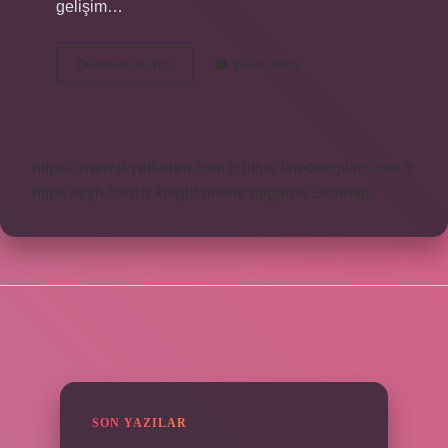
gelişim…
Lider
Devamını okuyun
Yorum Bırak
Kime
Denir
Ve
Özellikleri
Nelerdir
https://www.diyetforum.com.tr
https://heceegitim.com.tr
https://eyh.com.tr
knight online
nttgame
Sitemap
SIDEBAR
SON YAZILAR