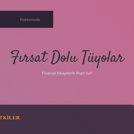
Hakkımızda
Fırsat Dolu Tüyolar
Finansal hikayelerle ilham bul!
ETKILER