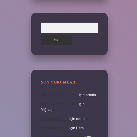
Arama
SON YORUMLAR
İran halkının dini nedir
için
admin
İran halkının dini nedir
için
Yiğitalp
Erbah ne demek
için
admin
Erbah ne demek
için
Esra