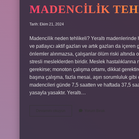
MADENCILIK TEH
Tarih: Ekim 21, 2024
Madencilik neden tehlikeli? Yeraltı madenlerinde
ve patlayıcı aktif gazları ve artık gazları da içeren
önlemler alınmazsa, çalışanlar ölüm riski altında o
stresli mesleklerden biridir. Meslek hastalıkların
gerekirse; monoton çalışma ortamı, dikkat gerektire
başına çalışma, fazla mesai, aşırı sorumluluk gibi 
madencileri günde 7,5 saatten ve haftada 37,5 saat
yasayla yasaktır. Yeraltı…
Madencilik
Devamını okuyun
Yorum Bırak
Tehlikeli
Mi