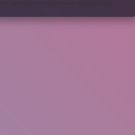
om.tr
https://eyh.com.tr
knight online
nttgame
Sitemap